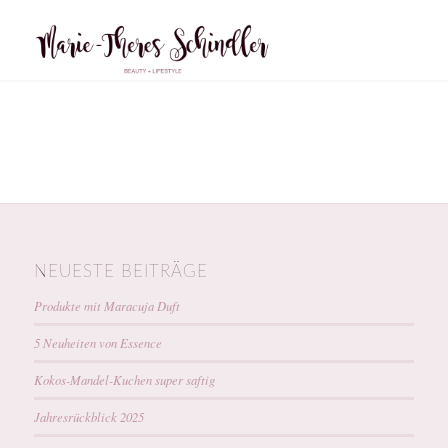
NEUESTE BEITRÄGE
Produkte mit Maracuja Duft
5 Neuheiten von Essence
Kokos-Mandel-Kuchen super saftig
Jahresrückblick 2025