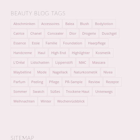
BEAUTY BLOG TAGS
Abschminken
Accessoires
Balea
Blush
Bodylotion
Catrice
Chanel
Concealer
Dior
Drogerie
Duschgel
Essence
Essie
Familie
Foundation
Haarpflege
Handcreme
Haul
High End
Highlighter
Kosmetik
L'Oréal
Lidschatten
Lippenstift
MAC
Mascara
Maybelline
Mode
Nagellack
Naturkosmetik
Nivea
Parfum
Peeling
Pflege
PR-Sample
Review
Rezepte
Sommer
Swatch
Süßes
Trockene Haut
Unterwegs
Weihnachten
Winter
Wochenrückblick
SITEMAP