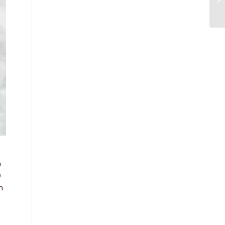
n
0
h