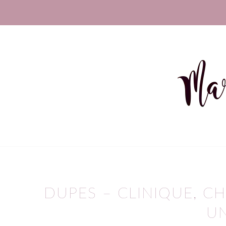
DUPES – CLINIQUE, CH
U