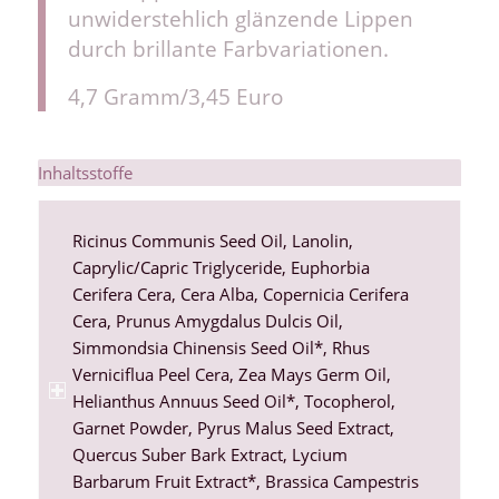
unwiderstehlich glänzende Lippen
durch brillante Farbvariationen.
4,7 Gramm/3,45 Euro
Inhaltsstoffe
Ricinus Communis Seed Oil, Lanolin,
Caprylic/Capric Triglyceride, Euphorbia
Cerifera Cera, Cera Alba, Copernicia Cerifera
Cera, Prunus Amygdalus Dulcis Oil,
Simmondsia Chinensis Seed Oil*, Rhus
Verniciflua Peel Cera, Zea Mays Germ Oil,
Helianthus Annuus Seed Oil*, Tocopherol,
Garnet Powder, Pyrus Malus Seed Extract,
Quercus Suber Bark Extract, Lycium
Barbarum Fruit Extract*, Brassica Campestris