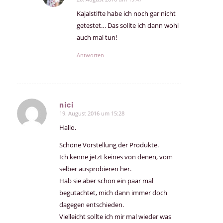
sagte:
Kajalstifte habe ich noch gar nicht
getestet… Das sollte ich dann wohl
auch mal tun!
Antworten
nici
19. August 2016 um 15:28
sagte:
Hallo.
Schöne Vorstellung der Produkte.
Ich kenne jetzt keines von denen, vom
selber ausprobieren her.
Hab sie aber schon ein paar mal
begutachtet, mich dann immer doch
dagegen entschieden.
Vielleicht sollte ich mir mal wieder was