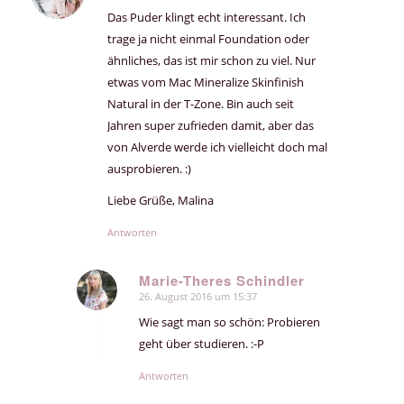
Das Puder klingt echt interessant. Ich
trage ja nicht einmal Foundation oder
ähnliches, das ist mir schon zu viel. Nur
etwas vom Mac Mineralize Skinfinish
Natural in der T-Zone. Bin auch seit
Jahren super zufrieden damit, aber das
von Alverde werde ich vielleicht doch mal
ausprobieren. :)
Liebe Grüße, Malina
Antworten
Marie-Theres Schindler
26. August 2016 um 15:37
sagte:
Wie sagt man so schön: Probieren
geht über studieren. :-P
Antworten