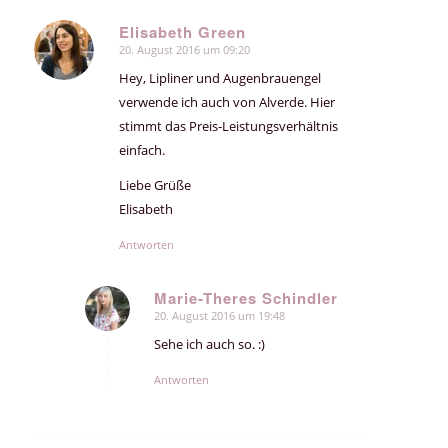
Elisabeth Green
20. August 2016 um 09:20
sagte:
Hey, Lipliner und Augenbrauengel
verwende ich auch von Alverde. Hier
stimmt das Preis-Leistungsverhältnis
einfach.
Liebe Grüße
Elisabeth
Antworten
Marie-Theres Schindler
20. August 2016 um 19:48
sagte:
Sehe ich auch so. :)
Antworten