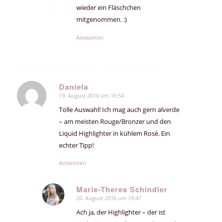
wieder ein Fläschchen
mitgenommen. :)
Antworten
Daniela
19. August 2016 um 16:54
sagte:
Tolle Auswahl! Ich mag auch gern alverde
– am meisten Rouge/Bronzer und den
Liquid Highlighter in kühlem Rosé. Ein
echter Tipp!
Antworten
Marie-Theres Schindler
20. August 2016 um 19:47
sagte:
Ach ja, der Highlighter – der ist