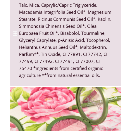
Talc, Mica, Caprylic/Capric Triglyceride,
Macadamia Integrifolia Seed Oil*, Magnesium
Stearate, Ricinus Communis Seed Oil*, Kaolin,
Simmondsia Chinensis Seed Oil*, Olea
Europaea Fruit Oil*, Bisabolol, Tourmaline,
Glyceryl Caprylate, p-Anisic Acid, Tocopherol,
Helianthus Annuus Seed Oil*, Maltodextrin,
Parfum**, Tin Oxide, CI 77891, CI 77742, CI
77499, CI 77492, CI 77491, CI 77007, CI
75470 *ingredients from certified organic
agriculture **from natural essential oils.