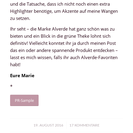
und die Tatsache, dass ich nicht noch einen extra
Highlighter benötige, um Akzente auf meine Wangen
zu setzen.
Ihr seht – die Marke Alverde hat ganz schön was zu
bieten und ein Blick in die grüne Theke lohnt sich
definitiv! Vielleicht konntet ihr ja durch meinen Post
das ein oder andere spannende Produkt entdecken –
lasst es mich wissen, falls ihr auch Alverde-Favoriten
habt!
Eure Marie
*
PR-Sample
/
19. AUGUST 2016
17 KOMMENTARE