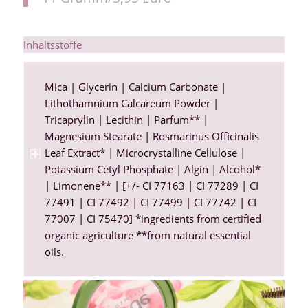
Inhaltsstoffe
Mica | Glycerin | Calcium Carbonate |
Lithothamnium Calcareum Powder |
Tricaprylin | Lecithin | Parfum** |
Magnesium Stearate | Rosmarinus Officinalis
Leaf Extract* | Microcrystalline Cellulose |
Potassium Cetyl Phosphate | Algin | Alcohol*
| Limonene** | [+/- CI 77163 | CI 77289 | CI
77491 | CI 77492 | CI 77499 | CI 77742 | CI
77007 | CI 75470] *ingredients from certified
organic agriculture **from natural essential
oils.