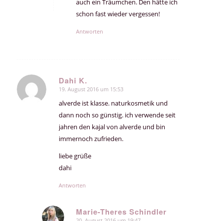
auch ein Träumchen. Den hätte ich
schon fast wieder vergessen!
Antworten
Dahi K.
19. August 2016 um 15:53
sagte:
alverde ist klasse. naturkosmetik und
dann noch so günstig. ich verwende seit
jahren den kajal von alverde und bin
immernoch zufrieden.
liebe grüße
dahi
Antworten
Marie-Theres Schindler
20. August 2016 um 19:47