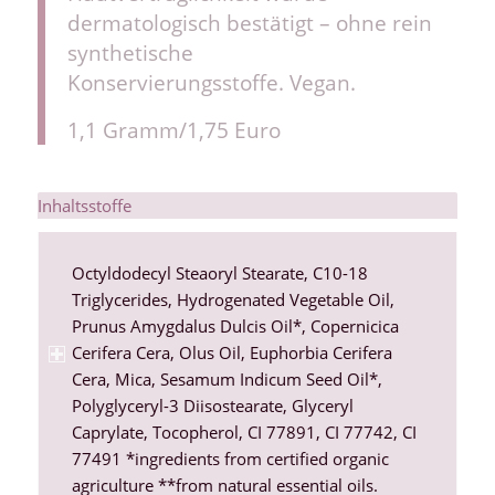
dermatologisch bestätigt – ohne rein
synthetische
Konservierungsstoffe. Vegan.
1,1 Gramm/1,75 Euro
Inhaltsstoffe
Octyldodecyl Steaoryl Stearate, C10-18
Triglycerides, Hydrogenated Vegetable Oil,
Prunus Amygdalus Dulcis Oil*, Copernicica
Cerifera Cera, Olus Oil, Euphorbia Cerifera
Cera, Mica, Sesamum Indicum Seed Oil*,
Polyglyceryl-3 Diisostearate, Glyceryl
Caprylate, Tocopherol, CI 77891, CI 77742, CI
77491 *ingredients from certified organic
agriculture **from natural essential oils.