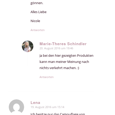
gönnen.
Alles Liebe
Nicole
Antworten
Marie-Theres Schindler
20. August 2016 um 19:46
sagte:
Ja bei den hier gezeigten Produkten
kann man meiner Meinung nach
nichts verkehrt machen. :)
Antworten
Lena
19. August 2016 um 15:14
sagte:
Ich besitze nur das Camouflage von