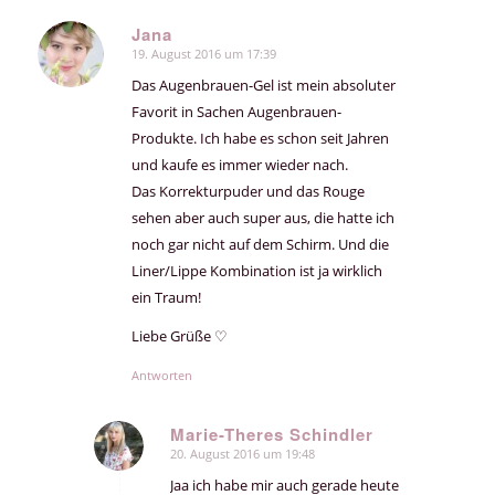
Jana
19. August 2016 um 17:39
sagte:
Das Augenbrauen-Gel ist mein absoluter
Favorit in Sachen Augenbrauen-
Produkte. Ich habe es schon seit Jahren
und kaufe es immer wieder nach.
Das Korrekturpuder und das Rouge
sehen aber auch super aus, die hatte ich
noch gar nicht auf dem Schirm. Und die
Liner/Lippe Kombination ist ja wirklich
ein Traum!
Liebe Grüße ♡
Antworten
Marie-Theres Schindler
20. August 2016 um 19:48
sagte:
Jaa ich habe mir auch gerade heute