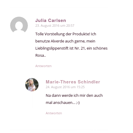
Julia Carlsen
23. August 2016 um 20:57
sagte:
Tolle Vorstellung der Produkte! Ich
benutze Alverde auch gerne, mein
Lieblingslippenstift ist Nr. 21, ein schönes
Rosa..
Antworten
Marie-Theres Schindler
24. August 2016 um 15:25
sagte:
Na dann werde ich mir den auch
mal anschauen… ;-)
Antworten