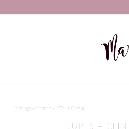
Schlagwortarchiv für:
L’Oréal
DUPES – CLIN