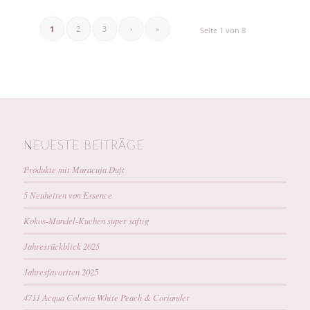
1
2
3
›
»
Seite 1 von 8
NEUESTE BEITRÄGE
Produkte mit Maracuja Duft
5 Neuheiten von Essence
Kokos-Mandel-Kuchen super saftig
Jahresrückblick 2025
Jahresfavoriten 2025
4711 Acqua Colonia White Peach & Coriander