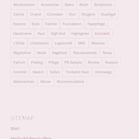
Abschminken
Accessoires
Balea
Blush
Bodylotion
Catrice
Chanel
Concealer
Dior
Drogerie
Duschgel
Essence
Essie
Familie
Foundation
Haarpflege
Handcreme
Haul
High End
Highlighter
Kosmetik
L'Oréal
Lidschatten
Lippenstift
MAC
Mascara
Maybelline
Mode
Nagellack
Naturkosmetik
Nivea
Parfum
Peeling
Pflege
PR-Sample
Review
Rezepte
Sommer
Swatch
Süßes
Trockene Haut
Unterwegs
Weihnachten
Winter
Wochenrückblick
SITEMAP
Start
Media-Kit Beauty Blog