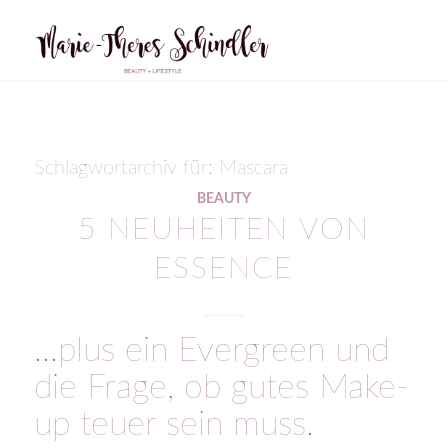
Schlagwortarchiv für:
Mascara
BEAUTY
5 NEUHEITEN VON
ESSENCE
…plus ein Evergreen und
die Frage, ob gutes Make-
up teuer sein muss.