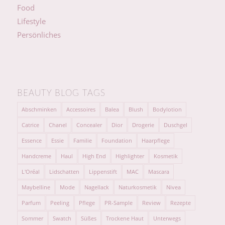
Food
Lifestyle
Persönliches
BEAUTY BLOG TAGS
Abschminken
Accessoires
Balea
Blush
Bodylotion
Catrice
Chanel
Concealer
Dior
Drogerie
Duschgel
Essence
Essie
Familie
Foundation
Haarpflege
Handcreme
Haul
High End
Highlighter
Kosmetik
L'Oréal
Lidschatten
Lippenstift
MAC
Mascara
Maybelline
Mode
Nagellack
Naturkosmetik
Nivea
Parfum
Peeling
Pflege
PR-Sample
Review
Rezepte
Sommer
Swatch
Süßes
Trockene Haut
Unterwegs