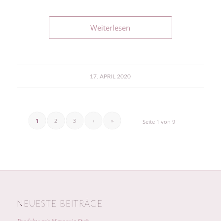
Weiterlesen
17. APRIL 2020
1
2
3
›
»
Seite 1 von 9
NEUESTE BEITRÄGE
Produkte mit Maracuja Duft