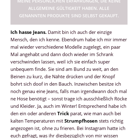
MEINE PERSÖNLICHEN ERFAHRUNGEN, DIE KEINE
ALLGEMEINE GÜLTIGKEIT HABEN. ALLE
GENANNTEN PRODUKTE SIND SELBST GEKAUFT.
Ich hasse Jeans.
Damit bin ich auch der einzige
Mensch, den ich kenne. Ebendrum habe ich mir immer
mal wieder verschiedene Modelle zugelegt, ein paar
Mal angehabt und dann doch wieder im Schrank
verschwinden lassen, weil ich sie einfach super
unbequem finde. Sie sind am Bund zu weit, an den
Beinen zu kurz, die Nähte drücken und der Knopf
bohrt sich doof in den Bauch. Inzwischen besitze ich
noch genau eine Jeans, falls man irgendwann doch mal
ne Hose benötigt – sonst trage ich ausschließlich Röcke
und Kleider. Ja, auch im Winter! Entsprechend habe ich
den ein oder anderen
Trick
parat, wie man auch bei
kalten Temperaturen mit
Strumpfhosen
stets richtig
angezogen ist, ohne zu frieren. Bei Instagram hatte ich
euch gefragt, was ihr diesbezüglich von mir wissen