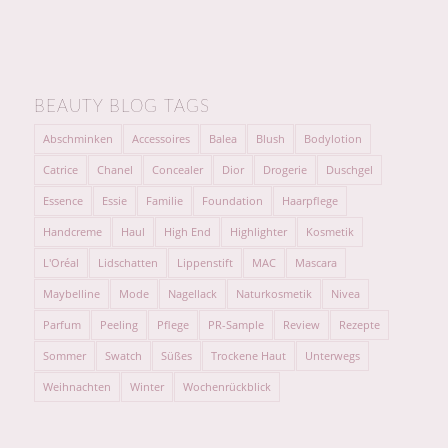
BEAUTY BLOG TAGS
Abschminken
Accessoires
Balea
Blush
Bodylotion
Catrice
Chanel
Concealer
Dior
Drogerie
Duschgel
Essence
Essie
Familie
Foundation
Haarpflege
Handcreme
Haul
High End
Highlighter
Kosmetik
L'Oréal
Lidschatten
Lippenstift
MAC
Mascara
Maybelline
Mode
Nagellack
Naturkosmetik
Nivea
Parfum
Peeling
Pflege
PR-Sample
Review
Rezepte
Sommer
Swatch
Süßes
Trockene Haut
Unterwegs
Weihnachten
Winter
Wochenrückblick