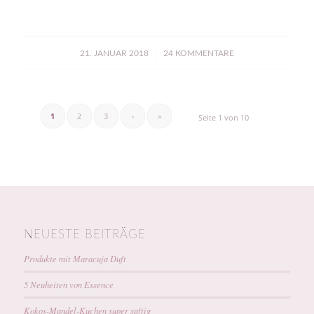
/
21. JANUAR 2018
24 KOMMENTARE
1
2
3
›
»
Seite 1 von 10
NEUESTE BEITRÄGE
Produkte mit Maracuja Duft
5 Neuheiten von Essence
Kokos-Mandel-Kuchen super saftig