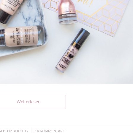
Weiterlesen
/
 SEPTEMBER 2017
14 KOMMENTARE