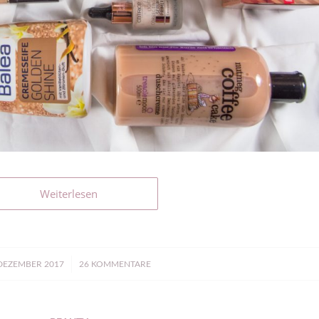
Weiterlesen
/
 DEZEMBER 2017
26 KOMMENTARE