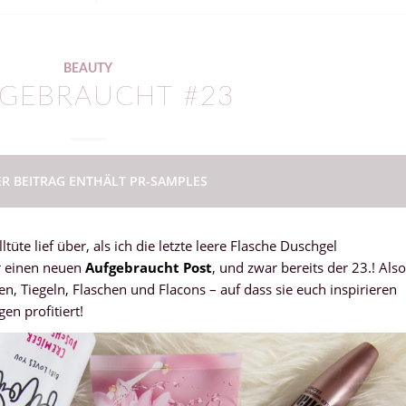
BEAUTY
GEBRAUCHT #23
ER BEITRAG ENTHÄLT PR-SAMPLES
üte lief über, als ich die letzte leere Flasche Duschgel
ür einen neuen
Aufgebraucht Post
, und zwar bereits der 23.! Also
en, Tiegeln, Flaschen und Flacons – auf dass sie euch inspirieren
en profitiert!