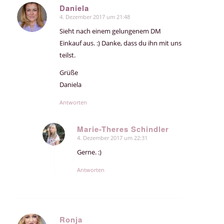
Daniela
4. Dezember 2017 um 21:48
sagte:
Sieht nach einem gelungenem DM
Einkauf aus. :) Danke, dass du ihn mit uns
teilst.
Grüße
Daniela
Antworten
Marie-Theres Schindler
4. Dezember 2017 um 22:31
sagte:
Gerne. :)
Antworten
Ronja