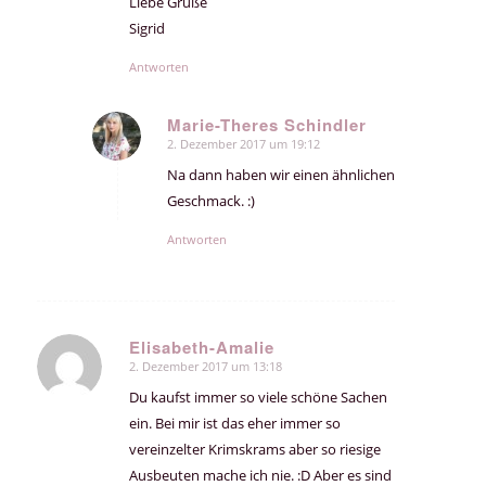
Liebe Grüße
Sigrid
Antworten
Marie-Theres Schindler
2. Dezember 2017 um 19:12
sagte:
Na dann haben wir einen ähnlichen
Geschmack. :)
Antworten
Elisabeth-Amalie
2. Dezember 2017 um 13:18
sagte:
Du kaufst immer so viele schöne Sachen
ein. Bei mir ist das eher immer so
vereinzelter Krimskrams aber so riesige
Ausbeuten mache ich nie. :D Aber es sind