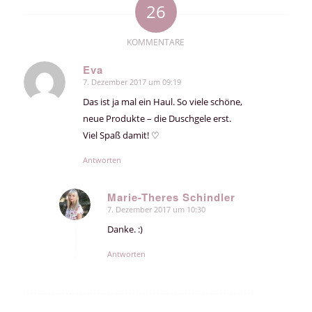
26
KOMMENTARE
Eva
7. Dezember 2017 um 09:19
sagte:
Das ist ja mal ein Haul. So viele schöne,
neue Produkte – die Duschgele erst.
Viel Spaß damit! ♡
Antworten
Marie-Theres Schindler
7. Dezember 2017 um 10:30
sagte:
Danke. :)
Antworten