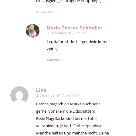
ein ausgiebiges Drogerie-Shopping :)
Antworten
Marie-Theres Schindler
3. Dezember 2017 um 22:11
sagte:
Jaa, dafür ist doch irgendwie immer
Zeit. :)
Antworten
Lina
2. Dezember 2017 um 19:17
sagte:
Catrice mag ich als Marke auch sehr
gerne. Vor allem die Lidschatten!
Essie Nagelläcke sind bei mir total
verschieden, je nach Farbe irgendwie.
Manche halten und manche nicht. Deine