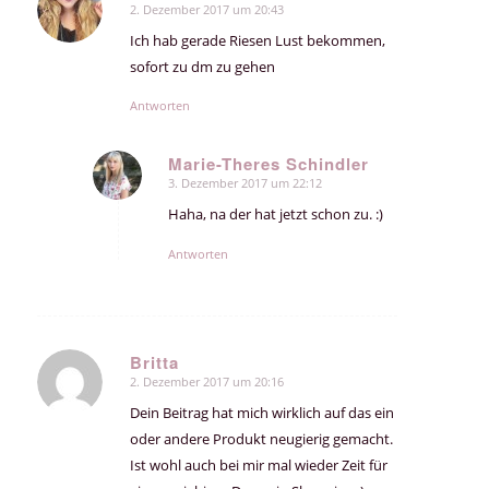
2. Dezember 2017 um 20:43
sagte:
Ich hab gerade Riesen Lust bekommen,
sofort zu dm zu gehen
Antworten
Marie-Theres Schindler
3. Dezember 2017 um 22:12
sagte:
Haha, na der hat jetzt schon zu. :)
Antworten
Britta
2. Dezember 2017 um 20:16
sagte:
Dein Beitrag hat mich wirklich auf das ein
oder andere Produkt neugierig gemacht.
Ist wohl auch bei mir mal wieder Zeit für