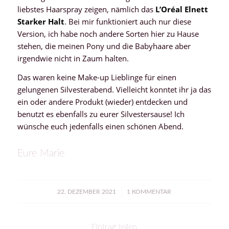
liebstes Haarspray zeigen, nämlich das
L’Oréal Elnett
Starker Halt
. Bei mir funktioniert auch nur diese
Version, ich habe noch andere Sorten hier zu Hause
stehen, die meinen Pony und die Babyhaare aber
irgendwie nicht in Zaum halten.
Das waren keine Make-up Lieblinge für einen
gelungenen Silvesterabend. Vielleicht konntet ihr ja das
ein oder andere Produkt (wieder) entdecken und
benutzt es ebenfalls zu eurer Silvestersause! Ich
wünsche euch jedenfalls einen schönen Abend.
Eure Marie
/
22. DEZEMBER 2021
1 KOMMENTAR
Eintrag teilen