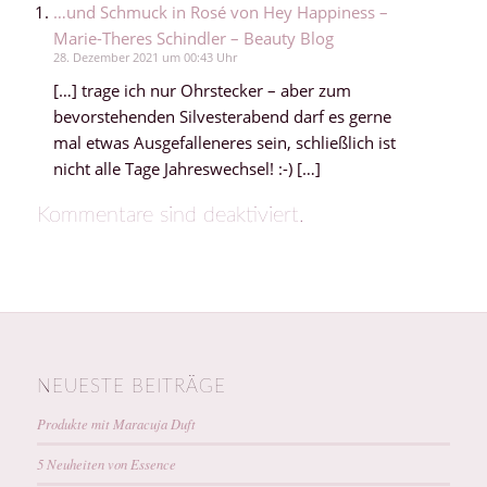
…und Schmuck in Rosé von Hey Happiness –
Marie-Theres Schindler – Beauty Blog
28. Dezember 2021 um 00:43 Uhr
[…] trage ich nur Ohrstecker – aber zum
bevorstehenden Silvesterabend darf es gerne
mal etwas Ausgefalleneres sein, schließlich ist
nicht alle Tage Jahreswechsel! :-) […]
Kommentare sind deaktiviert.
NEUESTE BEITRÄGE
Produkte mit Maracuja Duft
5 Neuheiten von Essence