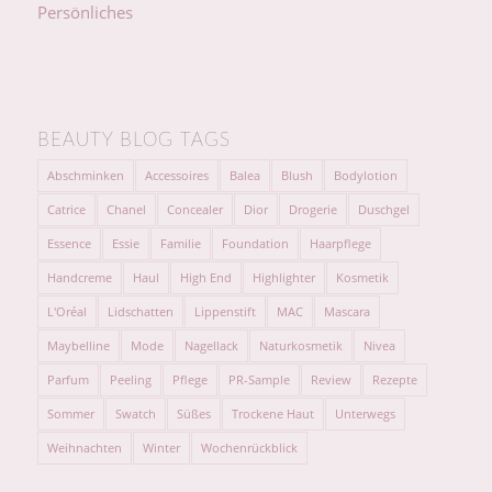
Persönliches
BEAUTY BLOG TAGS
Abschminken
Accessoires
Balea
Blush
Bodylotion
Catrice
Chanel
Concealer
Dior
Drogerie
Duschgel
Essence
Essie
Familie
Foundation
Haarpflege
Handcreme
Haul
High End
Highlighter
Kosmetik
L'Oréal
Lidschatten
Lippenstift
MAC
Mascara
Maybelline
Mode
Nagellack
Naturkosmetik
Nivea
Parfum
Peeling
Pflege
PR-Sample
Review
Rezepte
Sommer
Swatch
Süßes
Trockene Haut
Unterwegs
Weihnachten
Winter
Wochenrückblick