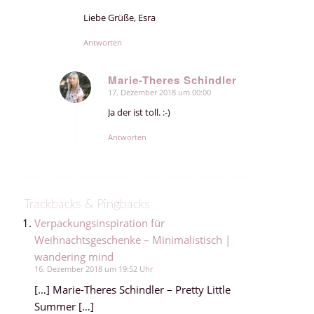
Liebe Grüße, Esra
Antworten
Marie-Theres Schindler
17. Dezember 2018 um 00:00
sagte:
Ja der ist toll. :-)
Antworten
Trackbacks & Pingbacks
Verpackungsinspiration für
Weihnachtsgeschenke – Minimalistisch |
wandering mind
16. Dezember 2018 um 19:52 Uhr
[…] Marie-Theres Schindler – Pretty Little
Summer […]