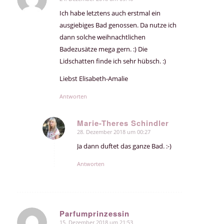
sagte:
Ich habe letztens auch erstmal ein
ausgiebiges Bad genossen. Da nutze ich
dann solche weihnachtlichen
Badezusätze mega gern. :) Die
Lidschatten finde ich sehr hübsch. :)
Liebst Elisabeth-Amalie
Antworten
Marie-Theres Schindler
28. Dezember 2018 um 00:27
sagte:
Ja dann duftet das ganze Bad. :-)
Antworten
Parfumprinzessin
15. Dezember 2018 um 21:53