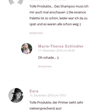
sagte:
Tolle Produkte… Das Shampoo muss ich
mir auch mal anschauen :) Die essence
Palette ist so schön, leider war ich da zu
spät und es waren alle schon weg :(
Antworten
Marie-Theres Schindler
17. Dezember 2018 um 00:00
sagte:
Oh schade… :(
Antworten
Esra
15. Dezember 2018 um 19:57
sagte:
Tolle Produkte, der Primer sieht sehr
vielversprechend aus!