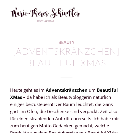
sagt:
BEAUTY
[ADVENTSKRÄNZCHEN]
BEAUTIFUL XMAS
Heute geht es im
Adventskränzchen
um
Beautiful
XMas
– da habe ich als Beautybloggerin natürlich
einiges beizusteuern! Der Baum leuchtet, die Gans
gart im Ofen, die Geschenke sind verpackt: Zeit also
für einen strahlenden Auftritt eurerseits. Ich habe mir
zum heutigen Motto Gedanken gemacht, welche
Produkte aus dem Beautybereich mir Beautiful XMas