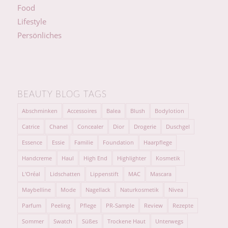
Food
Lifestyle
Persönliches
BEAUTY BLOG TAGS
Abschminken
Accessoires
Balea
Blush
Bodylotion
Catrice
Chanel
Concealer
Dior
Drogerie
Duschgel
Essence
Essie
Familie
Foundation
Haarpflege
Handcreme
Haul
High End
Highlighter
Kosmetik
L'Oréal
Lidschatten
Lippenstift
MAC
Mascara
Maybelline
Mode
Nagellack
Naturkosmetik
Nivea
Parfum
Peeling
Pflege
PR-Sample
Review
Rezepte
Sommer
Swatch
Süßes
Trockene Haut
Unterwegs