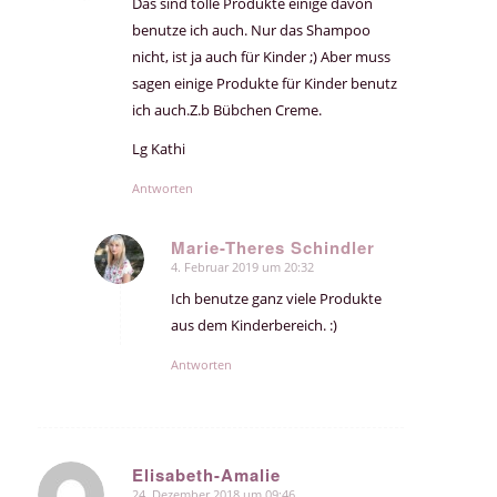
Das sind tolle Produkte einige davon
benutze ich auch. Nur das Shampoo
nicht, ist ja auch für Kinder ;) Aber muss
sagen einige Produkte für Kinder benutz
ich auch.Z.b Bübchen Creme.
Lg Kathi
Antworten
Marie-Theres Schindler
4. Februar 2019 um 20:32
sagte:
Ich benutze ganz viele Produkte
aus dem Kinderbereich. :)
Antworten
Elisabeth-Amalie
24. Dezember 2018 um 09:46