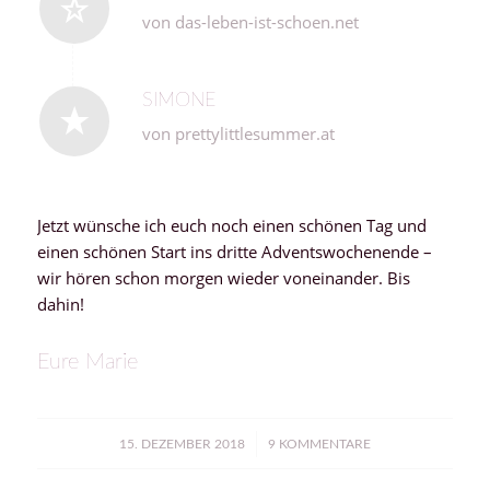
von das-leben-ist-schoen.net
SIMONE
von prettylittlesummer.at
Jetzt wünsche ich euch noch einen schönen Tag und
einen schönen Start ins dritte Adventswochenende –
wir hören schon morgen wieder voneinander. Bis
dahin!
Eure Marie
/
15. DEZEMBER 2018
9 KOMMENTARE