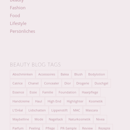
Fashion
Food
Lifestyle
Persönliches
BEAUTY BLOG TAGS
Abschminken
Accessoires
Balea
Blush
Bodylotion
Catrice
Chanel
Concealer
Dior
Drogerie
Duschgel
Essence
Essie
Familie
Foundation
Haarpflege
Handcreme
Haul
High End
Highlighter
Kosmetik
L'Oréal
Lidschatten
Lippenstift
MAC
Mascara
Maybelline
Mode
Nagellack
Naturkosmetik
Nivea
Parfum
Peeling
Pflege
PR-Sample
Review
Rezepte