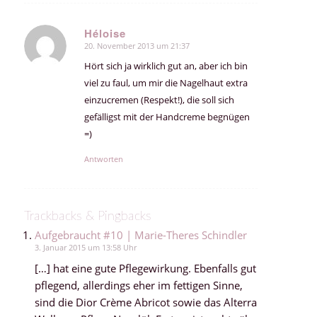
Héloise
20. November 2013 um 21:37
sagte:
Hört sich ja wirklich gut an, aber ich bin
viel zu faul, um mir die Nagelhaut extra
einzucremen (Respekt!), die soll sich
gefälligst mit der Handcreme begnügen
=)
Antworten
Trackbacks & Pingbacks
Aufgebraucht #10 | Marie-Theres Schindler
3. Januar 2015 um 13:58 Uhr
[…] hat eine gute Pflegewirkung. Ebenfalls gut
pflegend, allerdings eher im fettigen Sinne,
sind die Dior Crème Abricot sowie das Alterra