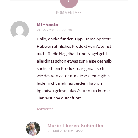
KOMMENTARE
Michaela
24. Mai 2018 um 23:38
sagte:
Hallo, danke für den Tipp Creme Apricot!
Habe ein ähnliches Produkt von Astor ist
auch für die Nagelhaut und Nägel geht
allerdings schon etwas zur Neige deshalb
suche ich ein Produkt das genau so hilft
wie das von Astor nur diese Creme gibt’s
leider nicht mehr außerdem hab ich
irgendwo gelesen das Astor noch immer
Tierversuche durchführt
Antworten
Marie-Theres Schindler
25. Mai 2018 um 14:22
sagte: