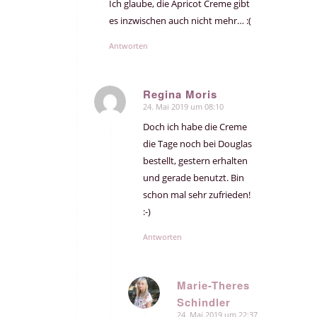
Ich glaube, die Apricot Creme gibt
es inzwischen auch nicht mehr… :(
Antworten
Regina Moris
24. Mai 2019 um 08:10
sagte:
Doch ich habe die Creme
die Tage noch bei Douglas
bestellt, gestern erhalten
und gerade benutzt. Bin
schon mal sehr zufrieden!
:-)
Antworten
Marie-Theres
Schindler
sagte:
24. Mai 2019 um 22:37