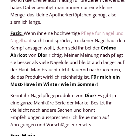
wo ich die Creme auch häufig für die Zehen verwendet
habe. Dabei benötigt man immer nur eine kleine
Menge, das kleine Apotherkertöpfchen genügt also
ziemlich lange.
Fazit:
Wenn ihr eine hochwertige
Pflege für Nägel und
Nagelhaut
sucht und spröder, trockener Nagelhaut den
Kampf ansagen wollt, dann seid ihr bei der
Crème
Abricot
von
Dior
richtig. Meiner Meinung nach pflegt
sie besser als viele Nagelöle und bleibt auch länger auf
der Haut. Man braucht nicht dauernd nachzucremen,
da das Produkt wirklich reichhaltig ist.
Für mich ein
Must-Have im Winter wie im Sommer!
Kennt ihr Nagelpflegeprodukte von
Dior
? Es gibt ja
eine ganze Maniküre-Serie der Marke. Besitzt ihr
vielleicht noch andere Sachen und könnt
Empfehlungen aussprechen? Ich freue mich auf
Anregungen und Vorschläge eurerseits.
Eure Marie