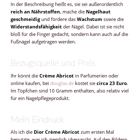
In der Beschreibung heißt es, sie sei außerordentlich
reich an Nährstoffen
, mache die
Nagelhaut
geschmeidig
und fördere das
Wachstum
sowie die
Widerstandsfähigkeit
der Nägel. Dabei ist sie nicht
bloß für die Finger gedacht, sondern kann auch auf die
Fußnägel aufgetragen werden.
Bezugsquelle und Preis
Ihr könnt die
Crème Abricot
in Parfümerien oder
online kaufen, bei
douglas.de
kostet sie
circa 23 Euro
.
Im Töpfchen sind 10 Gramm enthalten, also relativ viel
für ein Nagelpflegeprodukt.
Mein Eindruck
Als ich die
Dior Crème Abricot
zum ersten Mal
benutzte, war ich ziemlich überrascht. Auf den Bildern