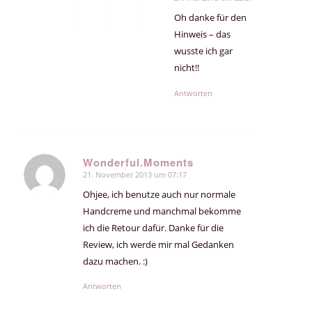
Oh danke für den
Hinweis – das
wusste ich gar
nicht!!
Antworten
Wonderful.Moments
21. November 2013 um 07:17
sagte:
Ohjee, ich benutze auch nur normale
Handcreme und manchmal bekomme
ich die Retour dafür. Danke für die
Review, ich werde mir mal Gedanken
dazu machen. :)
Antworten