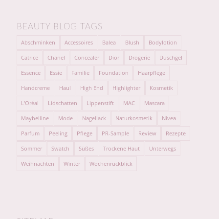
BEAUTY BLOG TAGS
Abschminken
Accessoires
Balea
Blush
Bodylotion
Catrice
Chanel
Concealer
Dior
Drogerie
Duschgel
Essence
Essie
Familie
Foundation
Haarpflege
Handcreme
Haul
High End
Highlighter
Kosmetik
L'Oréal
Lidschatten
Lippenstift
MAC
Mascara
Maybelline
Mode
Nagellack
Naturkosmetik
Nivea
Parfum
Peeling
Pflege
PR-Sample
Review
Rezepte
Sommer
Swatch
Süßes
Trockene Haut
Unterwegs
Weihnachten
Winter
Wochenrückblick