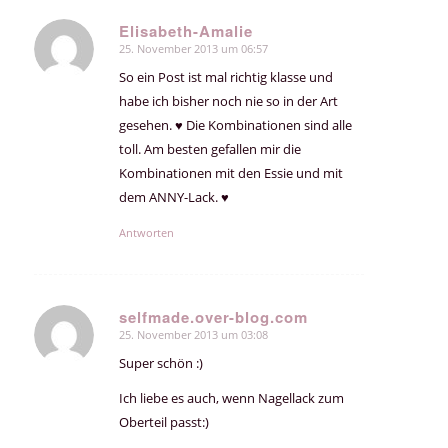
Elisabeth-Amalie
25. November 2013 um 06:57
sagte:
So ein Post ist mal richtig klasse und
habe ich bisher noch nie so in der Art
gesehen. ♥ Die Kombinationen sind alle
toll. Am besten gefallen mir die
Kombinationen mit den Essie und mit
dem ANNY-Lack. ♥
Antworten
selfmade.over-blog.com
25. November 2013 um 03:08
sagte:
Super schön :)
Ich liebe es auch, wenn Nagellack zum
Oberteil passt:)