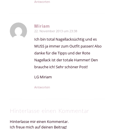
Antworten
Miriam
22. November 2013 um 23:38
sagte:
Ich bin total Nagellacksüchtig und es
MUSS ja immer zum Outfit passen! Also
danke für die Tipps und der Rote
Nagellack ist der totale Hammer! Den
brauche ich! Sehr schöner Post!
LG Miriam
Antworten
Hinterlasse einen Kommentar
Hinterlasse mir einen Kommentar.
Ich freue mich auf deinen Beitrag!