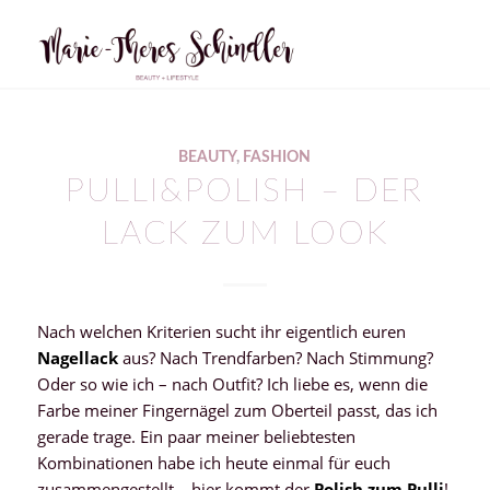
BEAUTY
,
FASHION
PULLI&POLISH – DER
LACK ZUM LOOK
Nach welchen Kriterien sucht ihr eigentlich euren
Nagellack
aus? Nach Trendfarben? Nach Stimmung?
Oder so wie ich – nach Outfit? Ich liebe es, wenn die
Farbe meiner Fingernägel zum Oberteil passt, das ich
gerade trage. Ein paar meiner beliebtesten
Kombinationen habe ich heute einmal für euch
zusammengestellt – hier kommt der
Polish zum Pulli
!