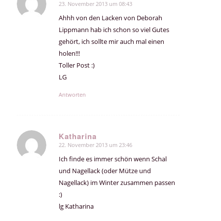
23. November 2013 um 08:43
sagte:
Ahhh von den Lacken von Deborah
Lippmann hab ich schon so viel Gutes
gehört, ich sollte mir auch mal einen
holen!!!
Toller Post :)
LG
Antworten
Katharina
22. November 2013 um 23:46
sagte:
Ich finde es immer schön wenn Schal
und Nagellack (oder Mütze und
Nagellack) im Winter zusammen passen
:)
lg Katharina