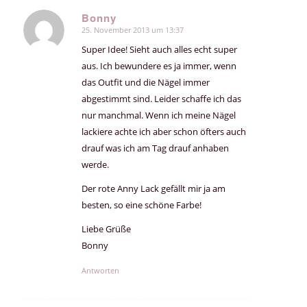
Bonny
25. November 2013 um 13:37
sagte:
Super Idee! Sieht auch alles echt super
aus. Ich bewundere es ja immer, wenn
das Outfit und die Nägel immer
abgestimmt sind. Leider schaffe ich das
nur manchmal. Wenn ich meine Nägel
lackiere achte ich aber schon öfters auch
drauf was ich am Tag drauf anhaben
werde.
Der rote Anny Lack gefällt mir ja am
besten, so eine schöne Farbe!
Liebe Grüße
Bonny
Antworten