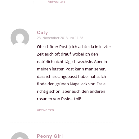
Antworten
Caty
23. November 2013 um 11:58
sagte:
Oh schöner Post :) Ich achte da in letzter
Zeit auch oft drauf, wobei ich den
natürlich nicht täglich wechsle. Aber in
meinen letzten Post kann man sehen,
dass ich sie angepasst habe, haha. Ich
finde den grünen Nagellack von Essie
richtig schön, aber auch den anderen
rosanen von Essie… toll!
Antworten
Peony Girl