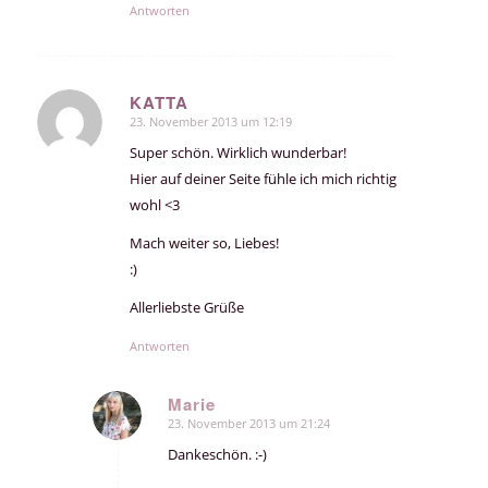
Antworten
KATTA
23. November 2013 um 12:19
sagte:
Super schön. Wirklich wunderbar!
Hier auf deiner Seite fühle ich mich richtig
wohl <3
Mach weiter so, Liebes!
:)
Allerliebste Grüße
Antworten
Marie
23. November 2013 um 21:24
sagte:
Dankeschön. :-)