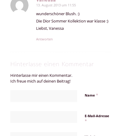
13. August 2013 um 11:55
sagte:
wunderschöner Blush. :)
Die Dior Sommer Kollektion war klasse :)
Liebst, Vanessa
Antworten
Hinterlasse einen Kommentar
Hinterlasse mir einen Kommentar.
Ich freue mich auf deinen Beitrag!
*
Name
E-Mail-Adresse
*