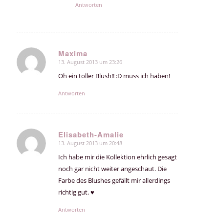
Antworten
Maxima
13. August 2013 um 23:26
sagte:
Oh ein toller Blush!! :D muss ich haben!
Antworten
Elisabeth-Amalie
13. August 2013 um 20:48
sagte:
Ich habe mir die Kollektion ehrlich gesagt
noch gar nicht weiter angeschaut. Die
Farbe des Blushes gefällt mir allerdings
richtig gut. ♥
Antworten