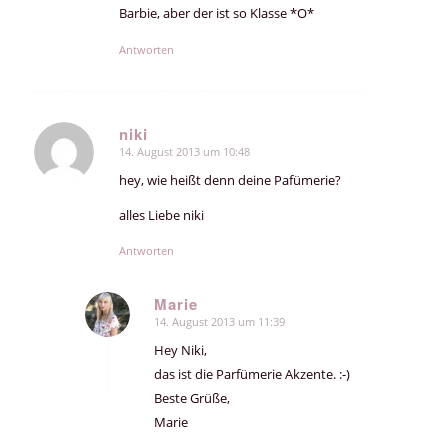
Barbie, aber der ist so Klasse *O*
Antworten
niki
14. August 2013 um 10:48
sagte:
hey, wie heißt denn deine Pafümerie?
alles Liebe niki
Antworten
Marie
14. August 2013 um 11:39
sagte:
Hey Niki,
das ist die Parfümerie Akzente. :-)
Beste Grüße,
Marie