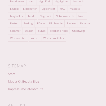
Handcreme
Haul
High End
Highlighter
Kosmetik
L'Oréal
Lidschatten
Lippenstift
MAC
Mascara
Maybelline
Mode
Nagellack
Naturkosmetik
Nivea
Parfum
Peeling
Pflege
PR-Sample
Review
Rezepte
Sommer
Swatch
Süßes
Trockene Haut
Unterwegs
Weihnachten
Winter
Wochenrückblick
SITEMAP
Start
Media-Kit Beauty Blog
Impressum/Datenschutz
ARCHIVE