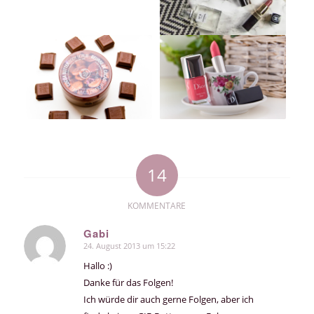
14
KOMMENTARE
Gabi
24. August 2013 um 15:22
sagte:
Hallo :)
Danke für das Folgen!
Ich würde dir auch gerne Folgen, aber ich