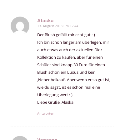
Alaska
13. August 2013 um 12:44
sagte:
Der Blush gefällt mir echt gut :-)
Ich bin schon länger am überlegen, mir
auch etwas auch der aktuellen Dior
Kollektion zu kaufen, aber für einen
Schüler sind knapp 30 Euro für einen
Blush schon ein Luxus und kein
‚Nebenbeikauf‘. Aber wenn er so gut ist,
wie du sagst, ist es schon mal eine
Überlegung wert :-)
Liebe Grüße, Alaska
Antworten
Vanessa