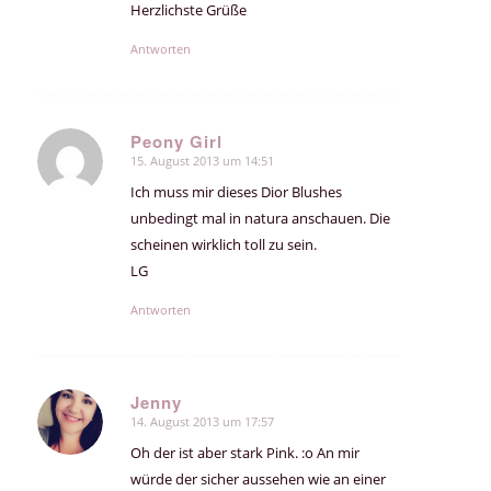
Herzlichste Grüße
Antworten
Peony Girl
15. August 2013 um 14:51
sagte:
Ich muss mir dieses Dior Blushes
unbedingt mal in natura anschauen. Die
scheinen wirklich toll zu sein.
LG
Antworten
Jenny
14. August 2013 um 17:57
sagte:
Oh der ist aber stark Pink. :o An mir
würde der sicher aussehen wie an einer