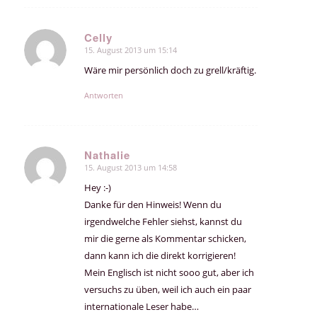
Celly
15. August 2013 um 15:14
sagte:
Wäre mir persönlich doch zu grell/kräftig.
Antworten
Nathalie
15. August 2013 um 14:58
sagte:
Hey :-)
Danke für den Hinweis! Wenn du
irgendwelche Fehler siehst, kannst du
mir die gerne als Kommentar schicken,
dann kann ich die direkt korrigieren!
Mein Englisch ist nicht sooo gut, aber ich
versuchs zu üben, weil ich auch ein paar
internationale Leser habe…