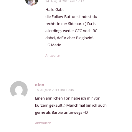
24. August 2013 um 17:17
sagte:
Hallo Gabi,
die Follow-Buttons findest du
rechts in der Sidebar. :-) Da ist
allerdings weder GFC noch BC
dabei, dafür aber Bloglovin‘.
LG Marie
Antworten
alex
18. August 2013 um 12:48
sagte:
Einen ähnilchen Ton habe ich mir vor
kurzem gekauft ;) Manchmal bin ich auch
gerne als Barbie unterwegs =D
Antworten