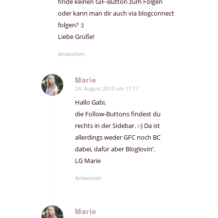
finde keinen GIF-Button zum Folgen
oder kann man dir auch via blogconnect
folgen? :)
Liebe Grüße!
Antworten
Marie
24. August 2013 um 17:17
sagte:
Hallo Gabi,
die Follow-Buttons findest du
rechts in der Sidebar. :-) Da ist
allerdings weder GFC noch BC
dabei, dafür aber Bloglovin‘.
LG Marie
Antworten
Marie