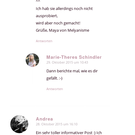
^^
Ich hab sie allerdings noch nicht
ausprobiert,
wird aber noch gemacht!
Grüße, Maya von Melyanisme
Antworten
Marie-Theres Schindler
29. Oktober 2015 um 10:43
sagte:
Dann berichte mal, wie es dir
gefällt. :-)
Antworten
Andrea
28. Oktober 2015 um 16:10
sagte:
Ein sehr toller informativer Post :) Ich