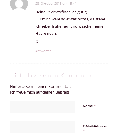
28. Oktober 2015 um 15:44
sagte:
Deine Reviews finde ich gut! :)
Für mich wäre so etwas nichts, da stehe
ich lieber früher auf und wasche meine
Haare noch.
lg!
Antworten
Hinterlasse einen Kommentar
Hinterlasse mir einen Kommentar.
Ich freue mich auf deinen Beitrag!
*
Name
E-Mail-Adresse
*