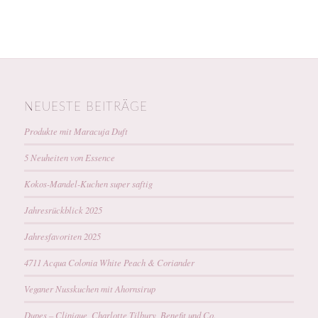
NEUESTE BEITRÄGE
Produkte mit Maracuja Duft
5 Neuheiten von Essence
Kokos-Mandel-Kuchen super saftig
Jahresrückblick 2025
Jahresfavoriten 2025
4711 Acqua Colonia White Peach & Coriander
Veganer Nusskuchen mit Ahornsirup
Dupes – Clinique, Charlotte Tilbury, Benefit und Co.