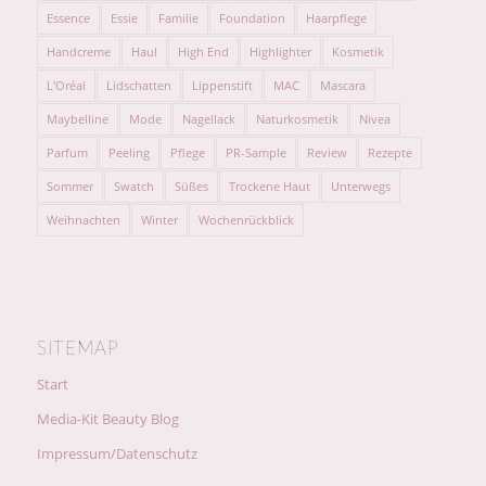
Essence
Essie
Familie
Foundation
Haarpflege
Handcreme
Haul
High End
Highlighter
Kosmetik
L'Oréal
Lidschatten
Lippenstift
MAC
Mascara
Maybelline
Mode
Nagellack
Naturkosmetik
Nivea
Parfum
Peeling
Pflege
PR-Sample
Review
Rezepte
Sommer
Swatch
Süßes
Trockene Haut
Unterwegs
Weihnachten
Winter
Wochenrückblick
SITEMAP
Start
Media-Kit Beauty Blog
Impressum/Datenschutz