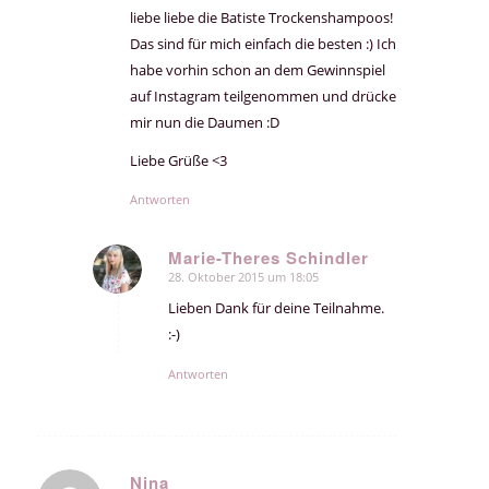
liebe liebe die Batiste Trockenshampoos!
Das sind für mich einfach die besten :) Ich
habe vorhin schon an dem Gewinnspiel
auf Instagram teilgenommen und drücke
mir nun die Daumen :D
Liebe Grüße <3
Antworten
Marie-Theres Schindler
28. Oktober 2015 um 18:05
sagte:
Lieben Dank für deine Teilnahme.
:-)
Antworten
Nina