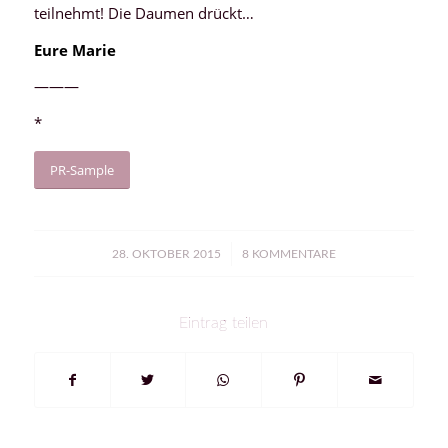
teilnehmt! Die Daumen drückt…
Eure Marie
———
*
PR-Sample
/
28. OKTOBER 2015
8 KOMMENTARE
Eintrag teilen