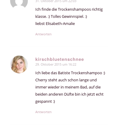
31. Oktober 2015 um 22:03
sagte:
Ich finde die Trockenshampoos richtig
klasse. :) Tolles Gewinnspiel. :)
liebst Elisabeth-Amalie
Antworten
kirschbluetenschnee
29. Oktober 2015 um 16:22
sagte:
Ich liebe das Batiste Trockenshampoo :)
Cherry steht auch schon lange und
immer wieder in meinem Bad, auf die
beiden anderen Düfte bin ich jetzt echt
gespannt :)
Antworten