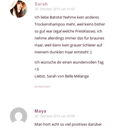
Sarah
29. Oktober 2015 um 01:03
sagte:
Ich liebe Batiste! Nehme kein anderes
Trockenshampoo mehr, weil keins bisher
so gut war (egal welche Preisklasse). Ich
nehme allerdings immer das für braunes
Haar, weil dann kein grauer Schleier auf
meinem dunklen Haar entsteht :)
Ich wünsche dir einen wundervollen Tag
<3
Liebst, Sarah von Belle Mélange
Antworten
Maya
28. Oktober 2015 um 20:58
sagte:
Man hört echt so viel positives darüber