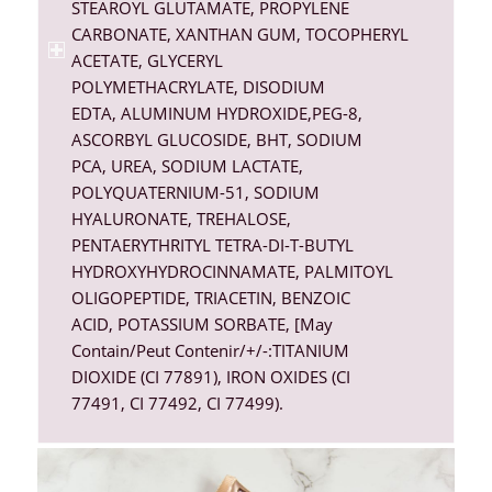
STEAROYL GLUTAMATE
,
PROPYLENE
CARBONATE
,
XANTHAN GUM
,
TOCOPHERYL
ACETATE
,
GLYCERYL
POLYMETHACRYLATE
,
DISODIUM
EDTA
,
ALUMINUM HYDROXIDE
,
PEG-8
,
ASCORBYL GLUCOSIDE,
BHT
,
SODIUM
PCA
,
UREA
,
SODIUM LACTATE
,
POLYQUATERNIUM-51,
SODIUM
HYALURONATE
,
TREHALOSE
,
PENTAERYTHRITYL TETRA-DI-T-BUTYL
HYDROXYHYDROCINNAMATE,
PALMITOYL
OLIGOPEPTIDE
,
TRIACETIN
,
BENZOIC
ACID
,
POTASSIUM SORBATE
, [May
Contain/Peut Contenir/+/-:
TITANIUM
DIOXIDE
(
CI 77891
), IRON OXIDES (
CI
77491
,
CI 77492
,
CI 77499
).