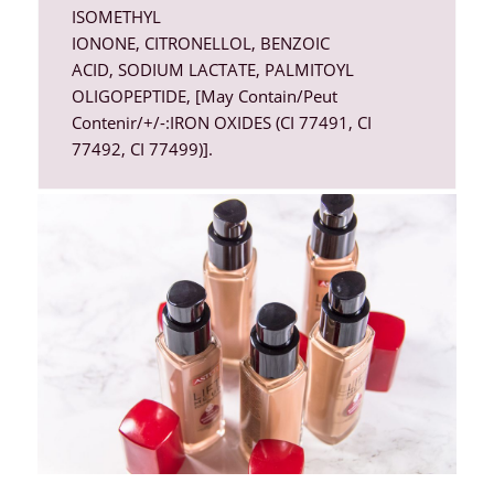
ISOMETHYL
IONONE
,
CITRONELLOL
,
BENZOIC
ACID
,
SODIUM LACTATE
,
PALMITOYL
OLIGOPEPTIDE
, [May Contain/Peut
Contenir/+/-:IRON OXIDES (
CI 77491
,
CI
77492
,
CI 77499
)].