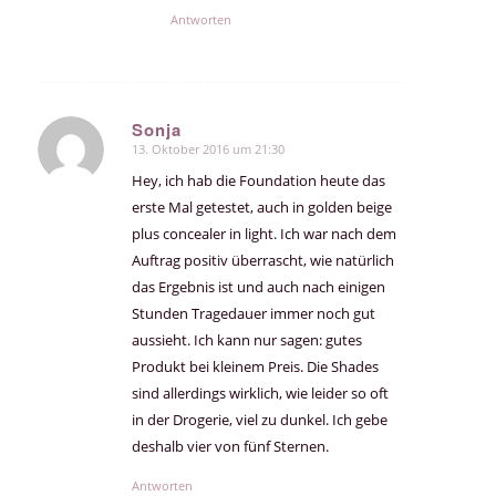
Antworten
Sonja
13. Oktober 2016 um 21:30
sagte:
Hey, ich hab die Foundation heute das
erste Mal getestet, auch in golden beige
plus concealer in light. Ich war nach dem
Auftrag positiv überrascht, wie natürlich
das Ergebnis ist und auch nach einigen
Stunden Tragedauer immer noch gut
aussieht. Ich kann nur sagen: gutes
Produkt bei kleinem Preis. Die Shades
sind allerdings wirklich, wie leider so oft
in der Drogerie, viel zu dunkel. Ich gebe
deshalb vier von fünf Sternen.
Antworten