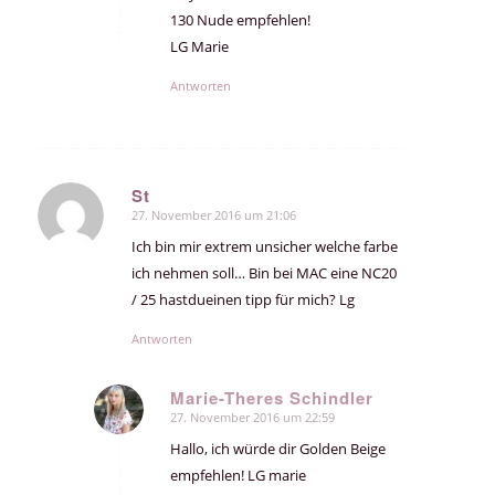
130 Nude empfehlen!
LG Marie
Antworten
St
27. November 2016 um 21:06
sagte:
Ich bin mir extrem unsicher welche farbe
ich nehmen soll… Bin bei MAC eine NC20
/ 25 hastdueinen tipp für mich? Lg
Antworten
Marie-Theres Schindler
27. November 2016 um 22:59
sagte:
Hallo, ich würde dir Golden Beige
empfehlen! LG marie