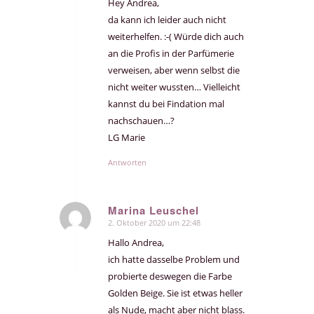
Hey Andrea,
da kann ich leider auch nicht
weiterhelfen. :-( Würde dich auch
an die Profis in der Parfümerie
verweisen, aber wenn selbst die
nicht weiter wussten… Vielleicht
kannst du bei Findation mal
nachschauen…?
LG Marie
Antworten
Marina Leuschel
2. Oktober 2020 um 22:48
sagte:
Hallo Andrea,
ich hatte dasselbe Problem und
probierte deswegen die Farbe
Golden Beige. Sie ist etwas heller
als Nude, macht aber nicht blass.