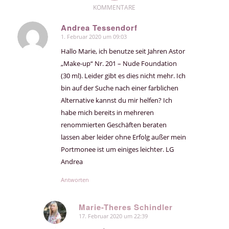
KOMMENTARE
Andrea Tessendorf
1. Februar 2020 um 09:03
sagte:
Hallo Marie, ich benutze seit Jahren Astor
„Make-up“ Nr. 201 – Nude Foundation
(30 ml). Leider gibt es dies nicht mehr. Ich
bin auf der Suche nach einer farblichen
Alternative kannst du mir helfen? Ich
habe mich bereits in mehreren
renommierten Geschäften beraten
lassen aber leider ohne Erfolg außer mein
Portmonee ist um einiges leichter. LG
Andrea
Antworten
Marie-Theres Schindler
17. Februar 2020 um 22:39
sagte: