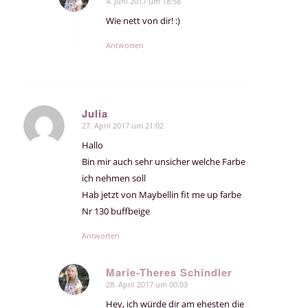
4. Juni 2017 um 18:58
sagte:
Wie nett von dir! :)
Antworten
Julia
27. April 2017 um 21:02
sagte:
Hallo
Bin mir auch sehr unsicher welche Farbe
ich nehmen soll
Hab jetzt von Maybellin fit me up farbe
Nr 130 buffbeige
Antworten
Marie-Theres Schindler
28. April 2017 um 00:03
sagte:
Hey, ich würde dir am ehesten die