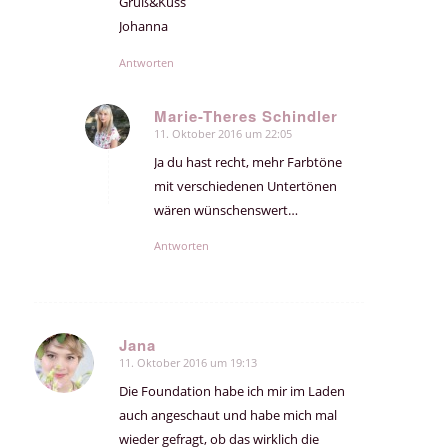
Gruß&Kuss
Johanna
Antworten
Marie-Theres Schindler
11. Oktober 2016 um 22:05
sagte:
Ja du hast recht, mehr Farbtöne
mit verschiedenen Untertönen
wären wünschenswert…
Antworten
Jana
11. Oktober 2016 um 19:13
sagte:
Die Foundation habe ich mir im Laden
auch angeschaut und habe mich mal
wieder gefragt, ob das wirklich die