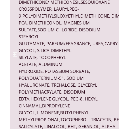
DIMETHICONE
/
METHICONE
SILSESQUIOXANE
CROSSPOLYMER, LAURYL
PEG-
9
POLYDIMETHYLSILOXYETHYL
DIMETHICONE
,
DIMETH
PCA
,
DIMETHICONOL
,
MAGNESIUM
SULFATE
,
SODIUM CHLORIDE
,
DISODIUM
STEAROYL
GLUTAMATE
,
PARFUM
/
FRAGRANCE
,
UREA
,
CAPRYLYL
GLYCOL
,
SILICA DIMETHYL
SILYLATE
,
TOCOPHERYL
ACETATE
,
ALUMINUM
HYDROXIDE
,
POTASSIUM SORBATE
,
POLYQUATERNIUM-51,
SODIUM
HYALURONATE
,
TREHALOSE
,
GLYCERYL
POLYMETHACRYLATE
,
DISODIUM
EDTA
,
HEXYLENE GLYCOL
,
PEG-8
,
HEXYL
CINNAMAL
,
DIPROPYLENE
GLYCOL
,
LIMONENE
,
BUTYLPHENYL
METHYLPROPIONAL
,
TOCOPHEROL
,
TRIACETIN
,
BENZY
SALICYLATE
,
LINALOOL
,
BHT
,
GERANIOL
,
ALPHA-