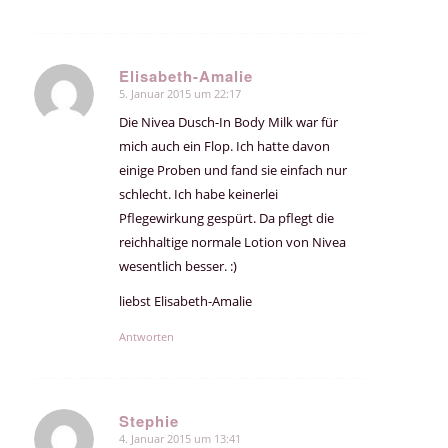
Elisabeth-Amalie
5. Januar 2015 um 22:17
sagte:
Die Nivea Dusch-In Body Milk war für
mich auch ein Flop. Ich hatte davon
einige Proben und fand sie einfach nur
schlecht. Ich habe keinerlei
Pflegewirkung gespürt. Da pflegt die
reichhaltige normale Lotion von Nivea
wesentlich besser. :)
liebst Elisabeth-Amalie
Antworten
Stephie
4. Januar 2015 um 13:41
sagte: