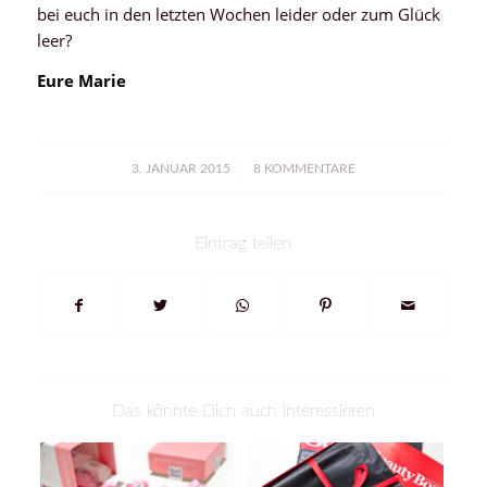
bei euch in den letzten Wochen leider oder zum Glück
leer?
Eure Marie
/
3. JANUAR 2015
8 KOMMENTARE
Eintrag teilen
Das könnte Dich auch interessieren