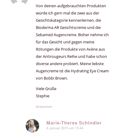
Von deinen aufgebrauchten Produkten
würde ich gern mal die zwei aus der
Gesichtskategorie kennenlernen, die
Bioderma AR Gesichtscreme und die
Sebamed Augencreme. Bisher nehme ich
für das Gesicht und gegen meine
Rötungen die Produkte von Avène aus
der Antirougeurs Reihe und habe schon
diverse andere probiert. Meine liebste
Augencreme ist die Hydrating Eye Cream
von Bobbi Brown.
Viele Grüße
Stephie
Antworten
Marie-Theres Schindler
4. Januar 2015 um 15:44
sagte: