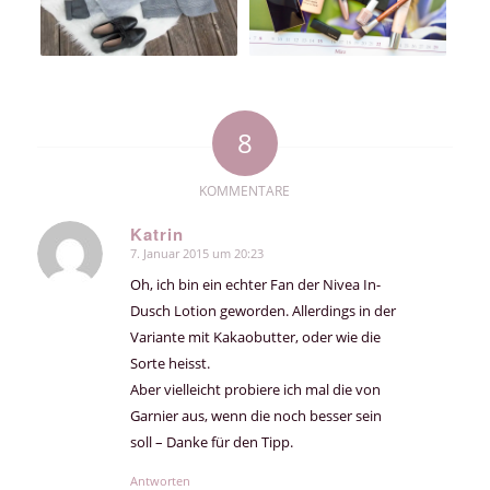
8
KOMMENTARE
Katrin
7. Januar 2015 um 20:23
sagte:
Oh, ich bin ein echter Fan der Nivea In-
Dusch Lotion geworden. Allerdings in der
Variante mit Kakaobutter, oder wie die
Sorte heisst.
Aber vielleicht probiere ich mal die von
Garnier aus, wenn die noch besser sein
soll – Danke für den Tipp.
Antworten