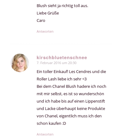
Blush sieht ja richtig toll aus.
Liebe Grüße
Caro
Antworten
kirschbluetenschnee
7. Februar 2016 um 20:30
sagte:
Ein toller Einkauf! Les Cendres und die
Roller Lash liebe ich sehr <3
Bei dem Chanel Blush hadere ich noch
mit mir selbst, es ist so wunderschön
und ich habe bis auf einen Lippenstift
und Lacke überhaupt keine Produkte
von Chanel, eigentlich muss ich den
schon kaufen :D
Antworten