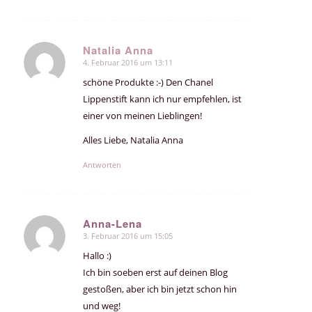
Natalia Anna
4. Februar 2016 um 13:11
sagte:
schöne Produkte :-) Den Chanel
Lippenstift kann ich nur empfehlen, ist
einer von meinen Lieblingen!
Alles Liebe, Natalia Anna
Antworten
Anna-Lena
3. Februar 2016 um 15:05
sagte:
Hallo :)
Ich bin soeben erst auf deinen Blog
gestoßen, aber ich bin jetzt schon hin
und weg!