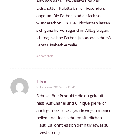
Also von der Blush-Palette und der
Lidschatten-Palette bin ich besonders
angetan. Die Farben sind einfach so
wunderschön. :) ♥ Die Lidschatten lassen
sich ganz hervorragend im Alltag tragen,
ich mag solche Farben ja sooooo sehr. <3
liebst Elisabeth-Amalie
Antworten
Lisa
2. Februar 2016 um 19:41
sagte:
Sehr schöne Produkte die du gekauft
hast! Auf Chanel und Clinique greife ich
auch gerne zurück, gerade wegen meiner
hellen und doch sehr empfindlichen
Haut. Da lohnt es sich definitiv etwas zu
investieren :)