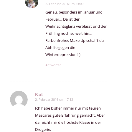
2. Februar 2016 um 23:09
sagte:
Genau, besonders im Januar und
Februar… Da ist der
Weihnachtsglanz verblasst und der
Frühling noch so weit hin…
Farbenfrohes Make Up schafft da
Abhilfe gegen die
Winterdepression! :)
Antworten
Kat
2. Februar 2016 um 17:12
sagte:
Ich habe bisher immer nur mit teuren
Mascaras gute Erfahrung gemacht. Aber
da reicht mir die höchste Klasse in der
Drogerie.