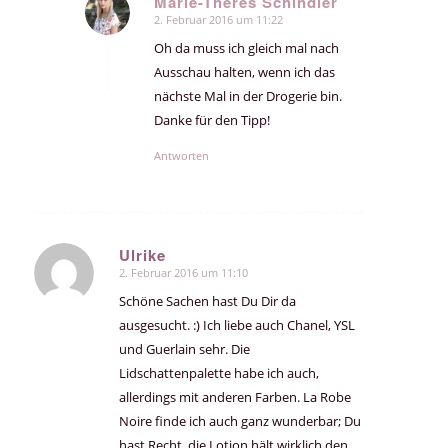
Marie-Theres Schindler
2. Februar 2016 um 11:22
sagte:
Oh da muss ich gleich mal nach
Ausschau halten, wenn ich das
nächste Mal in der Drogerie bin.
Danke für den Tipp!
Antworten
Ulrike
2. Februar 2016 um 11:10
sagte:
Schöne Sachen hast Du Dir da
ausgesucht. :) Ich liebe auch Chanel, YSL
und Guerlain sehr. Die
Lidschattenpalette habe ich auch,
allerdings mit anderen Farben. La Robe
Noire finde ich auch ganz wunderbar; Du
hast Recht, die Lotion hält wirklich den