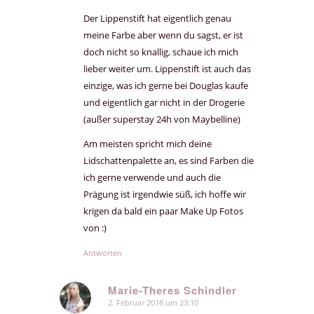
Der Lippenstift hat eigentlich genau
meine Farbe aber wenn du sagst, er ist
doch nicht so knallig, schaue ich mich
lieber weiter um. Lippenstift ist auch das
einzige, was ich gerne bei Douglas kaufe
und eigentlich gar nicht in der Drogerie
(außer superstay 24h von Maybelline)
Am meisten spricht mich deine
Lidschattenpalette an, es sind Farben die
ich gerne verwende und auch die
Prägung ist irgendwie süß, ich hoffe wir
krigen da bald ein paar Make Up Fotos
von :)
Antworten
Marie-Theres Schindler
2. Februar 2016 um 23:10
sagte: