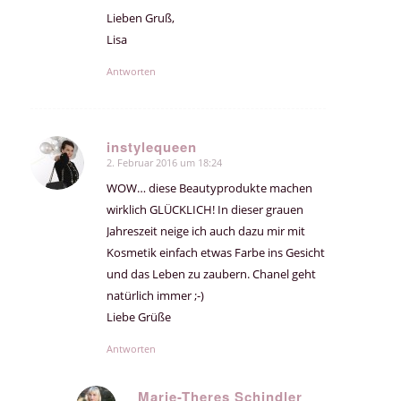
Lieben Gruß,
Lisa
Antworten
instylequeen
2. Februar 2016 um 18:24
sagte:
WOW… diese Beautyprodukte machen
wirklich GLÜCKLICH! In dieser grauen
Jahreszeit neige ich auch dazu mir mit
Kosmetik einfach etwas Farbe ins Gesicht
und das Leben zu zaubern. Chanel geht
natürlich immer ;-)
Liebe Grüße
Antworten
Marie-Theres Schindler