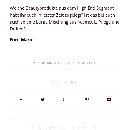
Welche Beautyprodukte aus dem High End Segment
habt ihr euch in letzter Zeit zugelegt? Ist das bei euch
auch so eine bunte Mischung aus Kosmetik, Pflege und
Düften?
Eure Marie
/
2. FEBRUAR 2016
17 KOMMENTARE
Eintrag teilen
Das könnte Dich auch interessieren