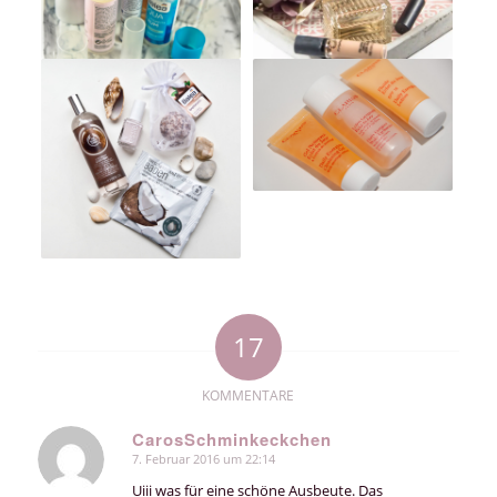
17
KOMMENTARE
CarosSchminkeckchen
7. Februar 2016 um 22:14
sagte:
Uiii was für eine schöne Ausbeute. Das