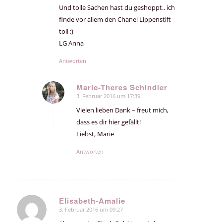
Und tolle Sachen hast du geshoppt.. ich
finde vor allem den Chanel Lippenstift
toll :)
LG Anna
Antworten
Marie-Theres Schindler
3. Februar 2016 um 17:39
sagte:
Vielen lieben Dank – freut mich,
dass es dir hier gefällt!
Liebst, Marie
Antworten
Elisabeth-Amalie
3. Februar 2016 um 09:27
sagte: