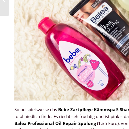
und All in One
Tagespflege
So beispielsweise das
Bebe Zartpflege Kämmspaß Sh
total niedlich finde. Es riecht seh fruchtig und ist pink –
Balea Professional Oil Repair Spülung
(1,35 Euro), von