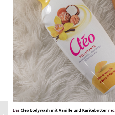
Das
Cleo Bodywash mit Vanille und Karitébutter
riec
Reflora Skin Akutpflege