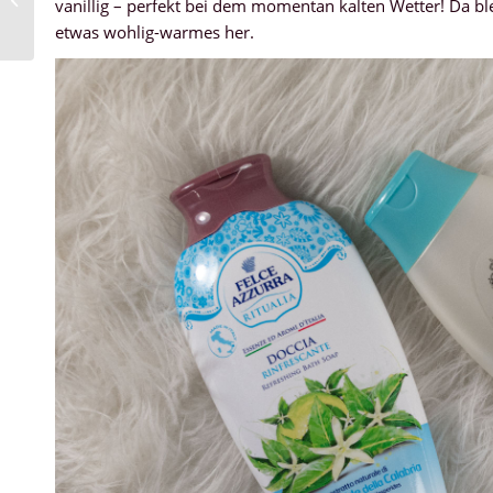
vanillig – perfekt bei dem momentan kalten Wetter! Da bl
Creme
etwas wohlig-warmes her.