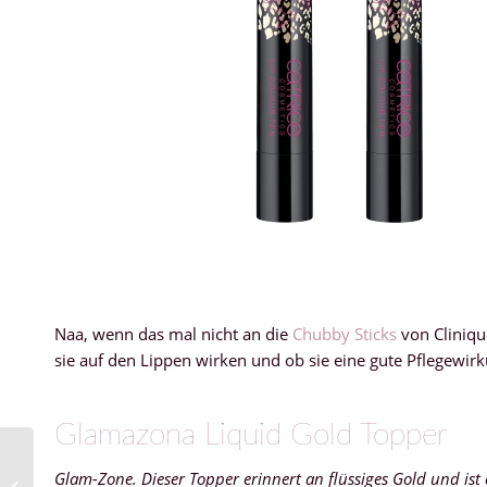
Naa, wenn das mal nicht an die
Chubby Sticks
von Cliniqu
sie auf den Lippen wirken und ob sie eine gute Pflegewirku
Glamazona Liquid Gold Topper
Paula’s Choice – Skin
Glam-Zone. Dieser Topper erinnert an flüssiges Gold und is