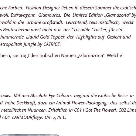
sche Farben. Fashion-Designer lieben in diesem Sommer die exotisc
voll. Extravagant. Glamourös. Die Limited Edition „Glamazona“ b
nwald in die urbane Großstadt. Leuchtend, teils metallisch, weckt
s Beuteschema passt nicht nur der Crocodile Cracker, für ein
schimmernde Liquid Gold Topper, der Highlights auf Gesicht und
tropolitan Jungle by CATRICE.
löchern, sie trägt den hübschen Namen „Glamazona“. Welche
Looks. Mit den Absolute Eye Colours beginnt die exotische Reise in
und hohe Deckkraft, dazu ein Animal-Flower-Packaging, das selbst d
metallischen Nuancen. Erhältlich in C01 I Got The Flower!, C02 Lim
und C04 cARMOURflage. Um 2,79 €.