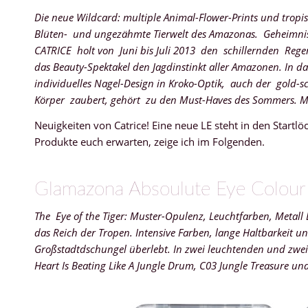
Die neue Wildcard: multiple Animal-Flower-Prints und tropi
Blüten- und ungezähmte Tierwelt des Amazonas. Geheimnis
CATRICE holt von Juni bis Juli 2013 den schillernden Rege
das Beauty-Spektakel den Jagdinstinkt aller Amazonen. In da
individuelles Nagel-Design in Kroko-Optik, auch der gold-
Körper zaubert, gehört zu den Must-Haves des Sommers. Me
Neuigkeiten von Catrice! Eine neue LE steht in den Start
Produkte euch erwarten, zeige ich im Folgenden.
Glamazona Absoulute Eye Colour
The Eye of the Tiger: Muster-Opulenz, Leuchtfarben, Metall 
das Reich der Tropen.
Intensive Farben, lange Haltbarkeit 
Großstadtdschungel überlebt. In zwei leuchtenden und zwei 
Heart Is Beating Like A Jungle Drum, C03 Jungle Treasure 