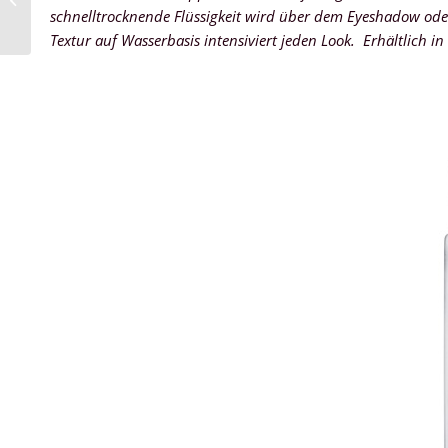
Recovery System
schnelltrocknende Flüssigkeit wird über dem Eyeshadow od
Textur auf Wasserbasis intensiviert jeden Look. Erhältlich i