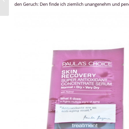
Sammlung, Part 1
den Geruch: Den finde ich ziemlich unangenehm und pene