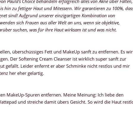
von Paula’s Choice behandeln erfolgreich alles von Akne über Falten,
 hin zu fettiger Haut und Mitessern. Wir garantieren zu 100%, das
gnet sind! Aufgrund unserer einzigartigen Kombination von
nden sich Frauen aus aller Welt an uns, wenn sie objektive,
rüber suchen, was für ihre Haut wirksam ist und was nicht.
ellen, überschüssiges Fett und MakeUp sanft zu entfernen. Es wi
en. Der Softening Cream Cleanser ist wirklich super sanft zur
t gefällt. Leider enfernt er aber Schminke nicht restlos und mir
enz her eher gelartig.
tzten MakeUp-Spuren entfernen. Meine Meinung: Ich liebe den
attepad und streiche damit übers Gesicht. So wird die Haut restl