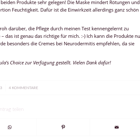
beiden Produkte sehr gelegen! Die Maske mindert Rötungen und
tion Feuchtigkeit. Dafür ist die Einwirkzeit allerdings ganz schön
froh darüber, die Pflege durch meinen Test kennengelernt zu
– das ist genau das richtige für mich. :-) Ich kann die Produkte n
rde besonders die Cremes bei Neurodermitis empfehlen, da sie
a’s Choice zur Verfügung gestellt. Vielen Dank dafür!
13
4 KOMMENTARE
ntrag teilen