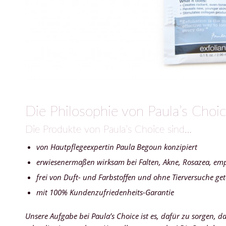
Die Philosophie von Paula’s Choi
Die Produkte von Paula’s Choice sind…
von Hautpflegeexpertin Paula Begoun konzipiert
erwiesenermaßen wirksam bei Falten, Akne, Rosazea, emp
frei von Duft- und Farbstoffen und ohne Tierversuche get
mit 100% Kundenzufriedenheits-Garantie
Unsere Aufgabe bei Paula’s Choice ist es, dafür zu sorgen, da