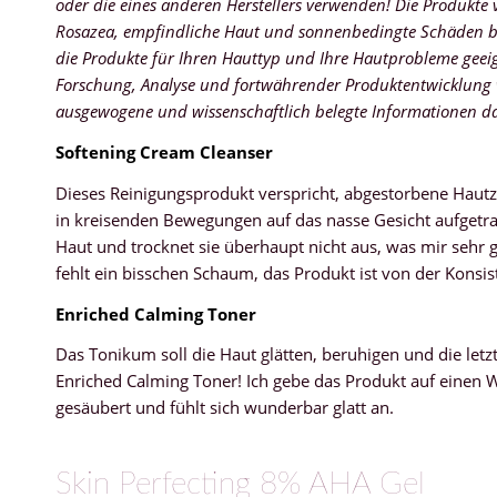
oder die eines anderen Herstellers verwenden! Die Produkte 
Rosazea, empfindliche Haut und sonnenbedingte Schäden bis
die Produkte für Ihren Hauttyp und Ihre Hautprobleme geei
Forschung, Analyse und fortwährender Produktentwicklung we
ausgewogene und wissenschaftlich belegte Informationen da
Softening Cream Cleanser
Dieses Reinigungsprodukt verspricht, abgestorbene Hautz
in kreisenden Bewegungen auf das nasse Gesicht aufgetrag
Haut und trocknet sie überhaupt nicht aus, was mir sehr gu
fehlt ein bisschen Schaum, das Produkt ist von der Konsist
Enriched Calming Toner
Das Tonikum soll die Haut glätten, beruhigen und die le
Enriched Calming Toner! Ich gebe das Produkt auf einen W
gesäubert und fühlt sich wunderbar glatt an.
Skin Perfecting 8% AHA Gel