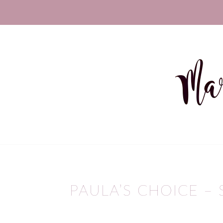
sagt:
PAULA’S CHOICE –