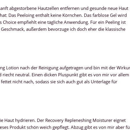
ll sanft abgestorbene Hautzellen entfernen und gesunde neue Haut
at: Das Peeloing enthält keine Körnchen. Das farblose Gel wird
s Choice empfiehlt eine tägliche Anwendung. Für ein Peeling ist
n Geschmack, außerdem bevorzuge ich doch eher die klassische
izing Lotion nach der Reinigung aufgetragen und bin mit der Wirku
d riecht neutral. Einen dicken Pluspunkt gibt es von mir vor allem
fettet nicht nach, sodass sie sich auch gut als Unterlage für
 die Haut hydrieren. Der Recovery Repleneshing Moisturer eignet
eses Produkt schön weich gepflegt. Abzug gibt es von mir aber fü