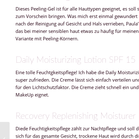
Dieses Peeling-Gel ist für alle Hauttypen geeignet, es so
zum Vorschein bringen. Was mich erst einmal gewundert h
nach der Reinigung auf Gesicht und Hals verrieben, Paula’
das bei meiner sensiblen haut etwas zu häufig für meine
Variante mit Peeling-Körnern.
Daily Moisturizing Lotion SPF 15
Eine tolle Feuchtgkeitspflege! Ich habe die Daily Moistur
super zufrieden. Die Creme lässt sich einfach verteilen un
für den Lichtschutzfaktor. Die Creme zieht schnell ein und 
MakeUp eignet.
Recovery Replenishing Moisturer
Diede Feuchtigkeitspflege zählt zur Nachtpflege und soll
sich für das gesamte Gesicht, trockene Haut wird durch di
Meine Pinsel-