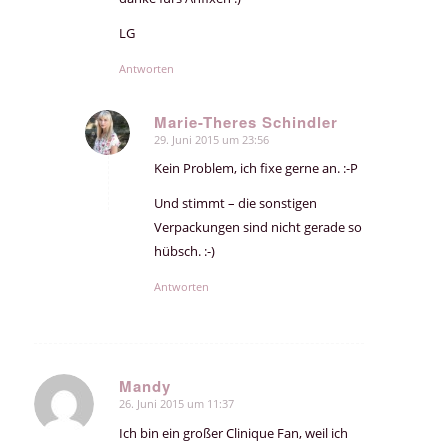
LG
Antworten
Marie-Theres Schindler
29. Juni 2015 um 23:56
sagte:
Kein Problem, ich fixe gerne an. :-P
Und stimmt – die sonstigen
Verpackungen sind nicht gerade so
hübsch. :-)
Antworten
Mandy
26. Juni 2015 um 11:37
sagte:
Ich bin ein großer Clinique Fan, weil ich