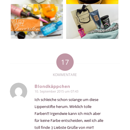
17
KOMMENTARE
Blondkäppchen
10. September 2015 um 07:43
sagte:
Ich schleiche schon solange um diese
Lippenstifte herum. Wirklich tolle
Farben!!! Irgendwie kann ich mich aber
für keine Farbe entscheiden, weil ich alle
toll finde :) Liebste Grüße von mir!!