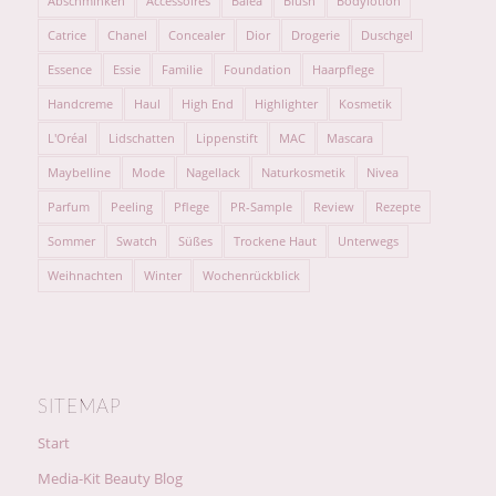
Abschminken
Accessoires
Balea
Blush
Bodylotion
Catrice
Chanel
Concealer
Dior
Drogerie
Duschgel
Essence
Essie
Familie
Foundation
Haarpflege
Handcreme
Haul
High End
Highlighter
Kosmetik
L'Oréal
Lidschatten
Lippenstift
MAC
Mascara
Maybelline
Mode
Nagellack
Naturkosmetik
Nivea
Parfum
Peeling
Pflege
PR-Sample
Review
Rezepte
Sommer
Swatch
Süßes
Trockene Haut
Unterwegs
Weihnachten
Winter
Wochenrückblick
SITEMAP
Start
Media-Kit Beauty Blog