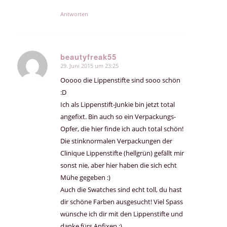
Antworten
beautyfreak55
29. Juni 2015 um 23:25
sagte:
Ooooo die Lippenstifte sind sooo schön
:D
Ich als Lippenstift-Junkie bin jetzt total
angefixt. Bin auch so ein Verpackungs-
Opfer, die hier finde ich auch total schön!
Die stinknormalen Verpackungen der
Clinique Lippenstifte (hellgrün) gefällt mir
sonst nie, aber hier haben die sich echt
Mühe gegeben :)
Auch die Swatches sind echt toll, du hast
dir schöne Farben ausgesucht! Viel Spass
wünsche ich dir mit den Lippenstifte und
danke fürs Anfixen :)