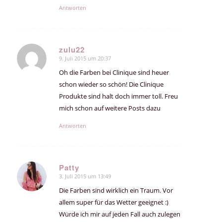
Antworten
zulu22
9. Juli 2015 um 20:37
sagte:
Oh die Farben bei Clinique sind heuer
schon wieder so schön! Die Clinique
Produkte sind halt doch immer toll. Freu
mich schon auf weitere Posts dazu
Antworten
Patty
3. Juli 2015 um 13:49
sagte:
Die Farben sind wirklich ein Traum. Vor
allem super für das Wetter geeignet :)
Würde ich mir auf jeden Fall auch zulegen