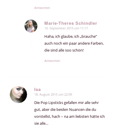
Antworten
Marie-Theres Schindler
10. September 2015 um 11:17
sagte:
Haha, ich glaube, ich „brauche“
auch noch ein paar andere Farben,
die sind alle soo schön!
Antworten
Isa
18. August 2015 um 22:09
sagte:
Die Pop Lipsticks gefallen mir alle sehr
gut, aber die beiden Nuancen die du
vorstellst, hach – na am liebsten hätte ich
sie alle…