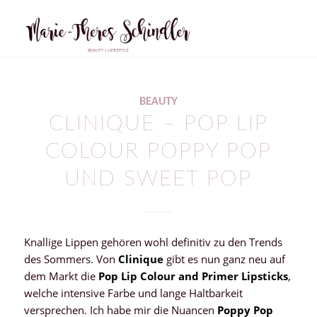
sagt:
sagt:
sagt:
sagt:
BEAUTY
CLINIQUE – POP LIP
COLOUR POPPY POP
UND SWEET POP
Knallige Lippen gehören wohl definitiv zu den Trends
des Sommers. Von
Clinique
gibt es nun ganz neu auf
dem Markt die
Pop Lip Colour and Primer Lipsticks
,
welche intensive Farbe und lange Haltbarkeit
versprechen. Ich habe mir die Nuancen
Poppy Pop