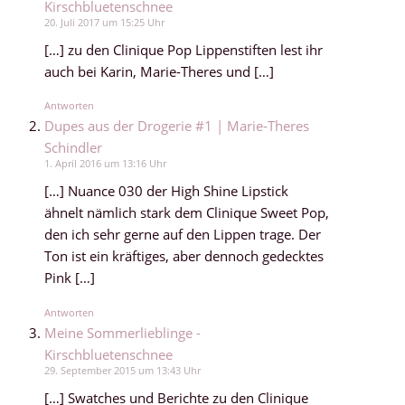
Kirschbluetenschnee
20. Juli 2017 um 15:25 Uhr
[…] zu den Clinique Pop Lippenstiften lest ihr
auch bei Karin, Marie-Theres und […]
Antworten
Dupes aus der Drogerie #1 | Marie-Theres
Schindler
1. April 2016 um 13:16 Uhr
[…] Nuance 030 der High Shine Lipstick
ähnelt nämlich stark dem Clinique Sweet Pop,
den ich sehr gerne auf den Lippen trage. Der
Ton ist ein kräftiges, aber dennoch gedecktes
Pink […]
Antworten
Meine Sommerlieblinge -
Kirschbluetenschnee
29. September 2015 um 13:43 Uhr
[…] Swatches und Berichte zu den Clinique