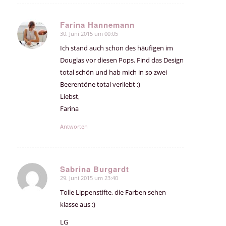
Farina Hannemann
30. Juni 2015 um 00:05
sagte:
Ich stand auch schon des häufigen im
Douglas vor diesen Pops. Find das Design
total schön und hab mich in so zwei
Beerentöne total verliebt :)
Liebst,
Farina
Antworten
Sabrina Burgardt
29. Juni 2015 um 23:40
sagte:
Tolle Lippenstifte, die Farben sehen
klasse aus :)
LG