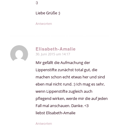
:)
Liebe Grüße :)
Antworten
Elisabeth-Amalie
30. Juni 2015 um 14:17
sagte:
Mir gefällt die Aufmachung der
Lippenstifte zunächst total gut, die
machen schon echt etwas her und sind
eben mal nicht rund. :) Ich mag es sehr,
wenn Lippenstifte zugleich auch
pflegend wirken, werde mir die auf jeden
Fall mal anschauen. Danke. <3
liebst Elisabeth-Amalie
Antworten