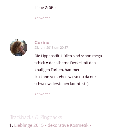
Liebe Grüße
Antworten
Carina
23. Juni 2015 um 20:57
sagte:
Die Lippenstift-Hüllen sind schon mega
schick ♥ der silberne Deckel mit den
knalligen Farben, hammer!!
Ich kann verstehen wieso du da nur
schwer widerstehen konntest ;)
Antworten
Trackbacks & Pingbacks
Lieblinge 2015 - dekorative Kosmetik -