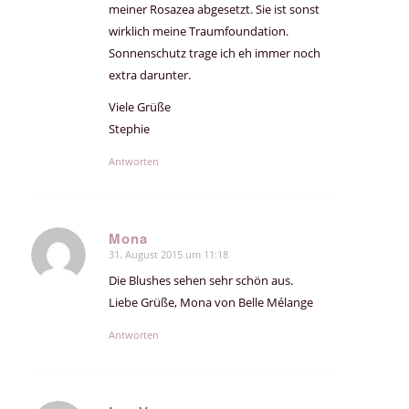
meiner Rosazea abgesetzt. Sie ist sonst
wirklich meine Traumfoundation.
Sonnenschutz trage ich eh immer noch
extra darunter.
Viele Grüße
Stephie
Antworten
Mona
31. August 2015 um 11:18
sagte:
Die Blushes sehen sehr schön aus.
Liebe Grüße, Mona von Belle Mélange
Antworten