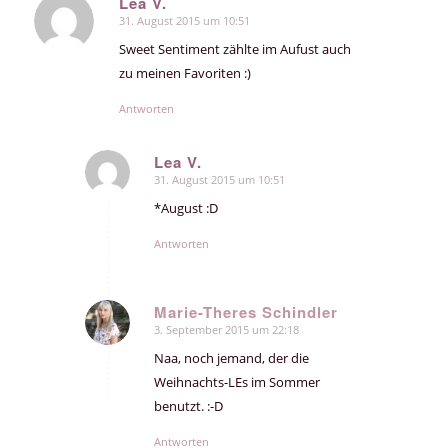
Lea V.
31. August 2015 um 10:51
sagte:
Sweet Sentiment zählte im Aufust auch
zu meinen Favoriten :)
Antworten
Lea V.
31. August 2015 um 10:51
sagte:
*August :D
Antworten
Marie-Theres Schindler
3. September 2015 um 22:18
sagte:
Naa, noch jemand, der die
Weihnachts-LEs im Sommer
benutzt. :-D
Antworten