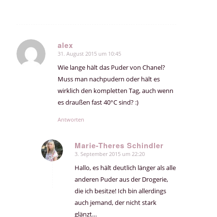
alex
31. August 2015 um 10:45
sagte:
Wie lange hält das Puder von Chanel?
Muss man nachpudern oder hält es
wirklich den kompletten Tag, auch wenn
es draußen fast 40°C sind? :)
Antworten
Marie-Theres Schindler
3. September 2015 um 22:20
sagte:
Hallo, es hält deutlich länger als alle
anderen Puder aus der Drogerie,
die ich besitze! Ich bin allerdings
auch jemand, der nicht stark
glänzt…