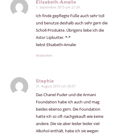
Elisabeth-Amalie
1. September 2015 um 21:29
sagte:
Ich finde gepflegte Füße auch sehr toll
und benutze deshalb auch sehr gern die
Scholl-Produkte. Übrigens liebe ich die
Astor Lipbutter. *-*
liebst Elisabeth-Amalie
Antworten
Stephie
31. August 2015 um 20:57
sagte:
Das Chanel Puder und die Armani
Foundation habe ich auch und mag
beides ebenso gern. Die Foundation
hatte ich so oft nachgekauft wie keine
andere. Die sie aber leider leider viel
Alkohol enthält, habe ich sie wegen