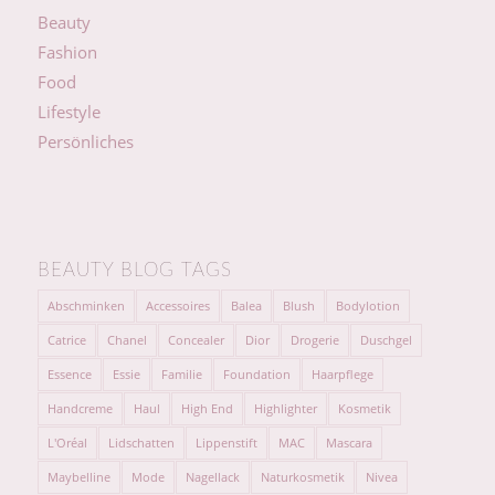
Beauty
Fashion
Food
Lifestyle
Persönliches
BEAUTY BLOG TAGS
Abschminken
Accessoires
Balea
Blush
Bodylotion
Catrice
Chanel
Concealer
Dior
Drogerie
Duschgel
Essence
Essie
Familie
Foundation
Haarpflege
Handcreme
Haul
High End
Highlighter
Kosmetik
L'Oréal
Lidschatten
Lippenstift
MAC
Mascara
Maybelline
Mode
Nagellack
Naturkosmetik
Nivea