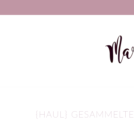
{HAUL} GESAMMELTE