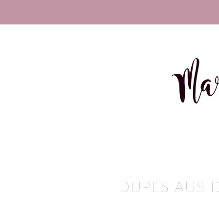
sagt:
DUPES AUS 