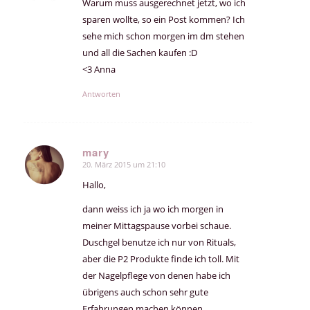
Warum muss ausgerechnet jetzt, wo ich
sparen wollte, so ein Post kommen? Ich
sehe mich schon morgen im dm stehen
und all die Sachen kaufen :D
<3 Anna
Antworten
mary
20. März 2015 um 21:10
sagte:
Hallo,
dann weiss ich ja wo ich morgen in
meiner Mittagspause vorbei schaue.
Duschgel benutze ich nur von Rituals,
aber die P2 Produkte finde ich toll. Mit
der Nagelpflege von denen habe ich
übrigens auch schon sehr gute
Erfahrungen machen können.