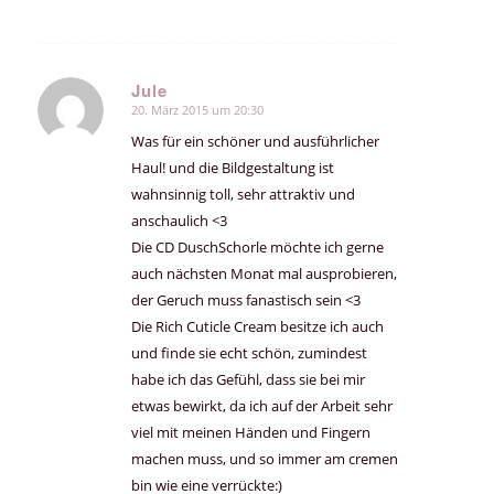
Jule
20. März 2015 um 20:30
sagte:
Was für ein schöner und ausführlicher
Haul! und die Bildgestaltung ist
wahnsinnig toll, sehr attraktiv und
anschaulich <3
Die CD DuschSchorle möchte ich gerne
auch nächsten Monat mal ausprobieren,
der Geruch muss fanastisch sein <3
Die Rich Cuticle Cream besitze ich auch
und finde sie echt schön, zumindest
habe ich das Gefühl, dass sie bei mir
etwas bewirkt, da ich auf der Arbeit sehr
viel mit meinen Händen und Fingern
machen muss, und so immer am cremen
bin wie eine verrückte:)