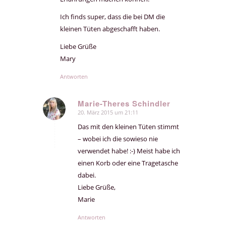
Ich finds super, dass die bei DM die
kleinen Tüten abgeschafft haben.
Liebe Grüße
Mary
Antworten
Marie-Theres Schindler
20. März 2015 um 21:11
sagte:
Das mit den kleinen Tüten stimmt
– wobei ich die sowieso nie
verwendet habe! :-) Meist habe ich
einen Korb oder eine Tragetasche
dabei.
Liebe Grüße,
Marie
Antworten