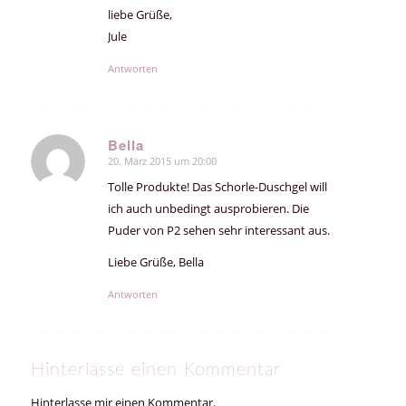
liebe Grüße,
Jule
Antworten
Bella
20. März 2015 um 20:00
sagte:
Tolle Produkte! Das Schorle-Duschgel will
ich auch unbedingt ausprobieren. Die
Puder von P2 sehen sehr interessant aus.
Liebe Grüße, Bella
Antworten
Hinterlasse einen Kommentar
Hinterlasse mir einen Kommentar.