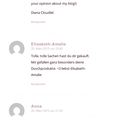
your opinion about my blog!)
Diana Cloudlet
Antworten
Elisabeth-Amalie
20. März 2015 um 23:00
sagte:
Tolle, tolle Sachen hast du dir gekauft.
Mir gefallen ganz besonders deine
Duschprodukte. <3 liebst Elisabeth-
Amalie
Antworten
Anna
20. März 2015 um 21:54
sagte: