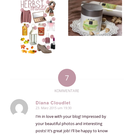
7
KOMMENTARE
Diana Cloudlet
23. März 2015 um 19:30
sagte:
I’m in love with your blog! Impressed by
your beautiful photos and interesting
posts! It’s great job! I’ll be happy to know