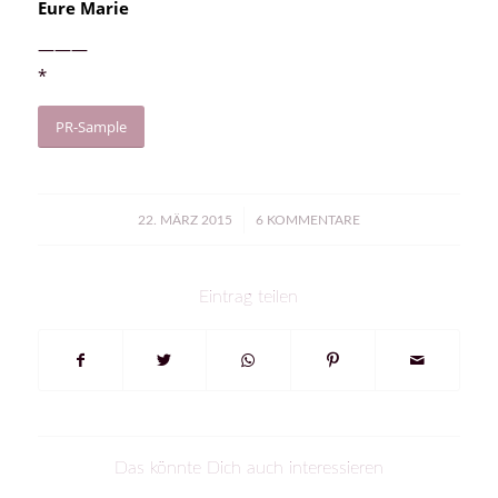
Eure Marie
———
*
PR-Sample
/
22. MÄRZ 2015
6 KOMMENTARE
Eintrag teilen
Das könnte Dich auch interessieren