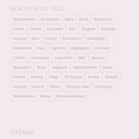
BEAUTY BLOG TAGS
Abschminken
Accessoires
Balea
Blush
Bodylotion
Catrice
Chanel
Concealer
Dior
Drogerie
Duschgel
Essence
Essie
Familie
Foundation
Haarpflege
Handcreme
Haul
High End
Highlighter
Kosmetik
L'Oréal
Lidschatten
Lippenstift
MAC
Mascara
Maybelline
Mode
Nagellack
Naturkosmetik
Nivea
Parfum
Peeling
Pflege
PR-Sample
Review
Rezepte
Sommer
Swatch
Süßes
Trockene Haut
Unterwegs
Weihnachten
Winter
Wochenrückblick
SITEMAP