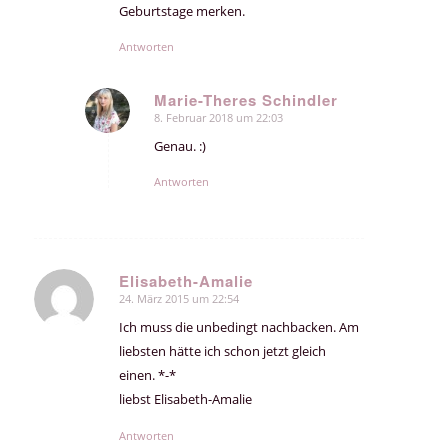
Geburtstage merken.
Antworten
Marie-Theres Schindler
8. Februar 2018 um 22:03
sagte:
Genau. :)
Antworten
Elisabeth-Amalie
24. März 2015 um 22:54
sagte:
Ich muss die unbedingt nachbacken. Am
liebsten hätte ich schon jetzt gleich
einen. *-*
liebst Elisabeth-Amalie
Antworten