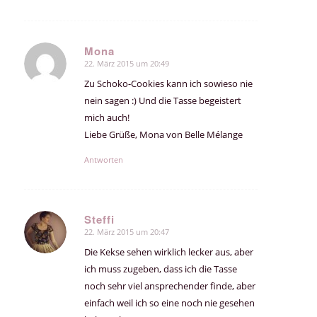
Mona
22. März 2015 um 20:49
sagte:
Zu Schoko-Cookies kann ich sowieso nie
nein sagen :) Und die Tasse begeistert
mich auch!
Liebe Grüße, Mona von Belle Mélange
Antworten
Steffi
22. März 2015 um 20:47
sagte:
Die Kekse sehen wirklich lecker aus, aber
ich muss zugeben, dass ich die Tasse
noch sehr viel ansprechender finde, aber
einfach weil ich so eine noch nie gesehen