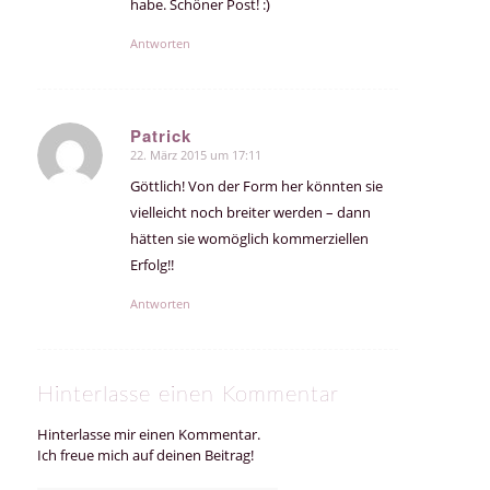
habe. Schöner Post! :)
Antworten
Patrick
22. März 2015 um 17:11
sagte:
Göttlich! Von der Form her könnten sie
vielleicht noch breiter werden – dann
hätten sie womöglich kommerziellen
Erfolg!!
Antworten
Hinterlasse einen Kommentar
Hinterlasse mir einen Kommentar.
Ich freue mich auf deinen Beitrag!