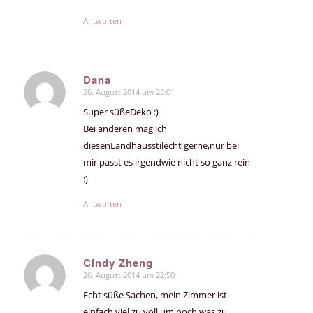
Antworten
Dana
26. August 2014 um 23:01
sagte:
Super süßeDeko :)
Bei anderen mag ich
diesenLandhausstilecht gerne,nur bei
mir passt es irgendwie nicht so ganz rein
:)
Antworten
Cindy Zheng
26. August 2014 um 22:50
sagte:
Echt süße Sachen, mein Zimmer ist
einfach viel zu voll um noch was zu