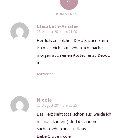
4
KOMMENTARE
Elisabeth-Amalie
27. August 2014 um 21:00
sagte:
Herrlich, an solchen Deko-Sachen kann
ich mich nicht satt sehen. Ich mache
morgen auch einen Abstecher zu Depot.
:)
Antworten
Nicole
26. August 2014 um 23:25
sagte:
Das Herz sieht total schön aus, werde ich
mir nachkaufen :) Und die anderen
Sachen sehen auch toll aus.
Liebe Grüße nicole