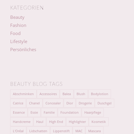
KATEGORIEN
Beauty
Fashion
Food
Lifestyle
Persönliches
BEAUTY BLOG TAGS
Abschminken
Accessoires
Balea
Blush
Bodylotion
Catrice
Chanel
Concealer
Dior
Drogerie
Duschgel
Essence
Essie
Familie
Foundation
Haarpflege
Handcreme
Haul
High End
Highlighter
Kosmetik
L'Oréal
Lidschatten
Lippenstift
MAC
Mascara