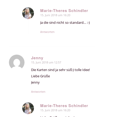
Marie-Theres Schindler
15. Juni 2018 um 16:20
sagte:
Ja die sind nicht so standard… :-)
Antworten
Jenny
15. Juni 2018 um 12:57
sagte:
Die Karten sind ja sehr süß:) tolle Idee!
Liebe Grüße
Jenny
Antworten
Marie-Theres Schindler
15. Juni 2018 um 16:20
sagte: