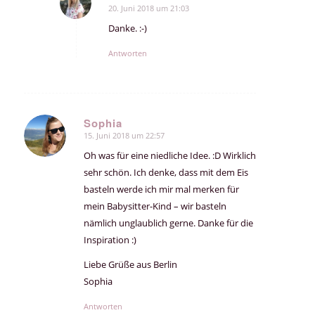
20. Juni 2018 um 21:03
sagte:
Danke. :-)
Antworten
Sophia
15. Juni 2018 um 22:57
sagte:
Oh was für eine niedliche Idee. :D Wirklich
sehr schön. Ich denke, dass mit dem Eis
basteln werde ich mir mal merken für
mein Babysitter-Kind – wir basteln
nämlich unglaublich gerne. Danke für die
Inspiration :)
Liebe Grüße aus Berlin
Sophia
Antworten