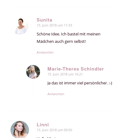
Sunita
15. Juni 2018 um 11:33
sagte:
Schöne Idee. Ich bastel mit meinen
Mädchen auch gern selbst!
Antworten
Marie-Theres Schindler
15. Juni 2018 um 16:21
sagte:
Ja das ist immer viel persönlicher. :-)
Antworten
Linni
15. Juni 2018 um 09:50
sagte: