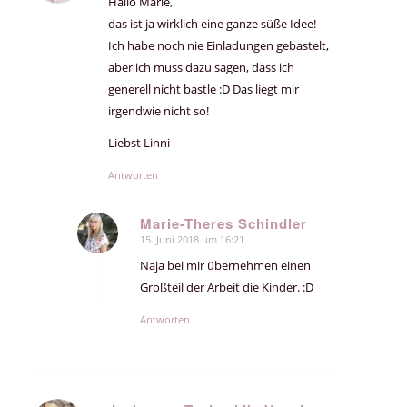
Hallo Marie,
das ist ja wirklich eine ganze süße Idee!
Ich habe noch nie Einladungen gebastelt,
aber ich muss dazu sagen, dass ich
generell nicht bastle :D Das liegt mir
irgendwie nicht so!
Liebst Linni
Antworten
Marie-Theres Schindler
15. Juni 2018 um 16:21
sagte:
Naja bei mir übernehmen einen
Großteil der Arbeit die Kinder. :D
Antworten