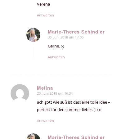
Verena
Antworten
Marie-Theres Schindler
30. Juni 2018 um 17:06
sagte:
Gerne. :-)
Antworten
Melina
20. Juni 2018 um 16:34
sagte:
ach gott wie süß ist das! eine tolle idee –
perfekt für den sommer liebes :) xx
Antworten
Marie-Theres Schindler