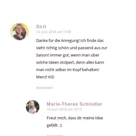
Sirit
14. Juni 2018 um 17:49
sagte:
Danke für die Anregung! Ich finde das
sieht richtig schön und passend aus zur
Saison! Immer gut, wenn man über
solche Ideen stolpert, denn alles kann
man nicht selber im Kopf behalten!
Merci! VG!
Antworten
Marie-Theres Schindler
14. Juni 2018 um 18:13
sagte:
Freut mich, dass dir meine Idee
gefällt. :)
Antworten