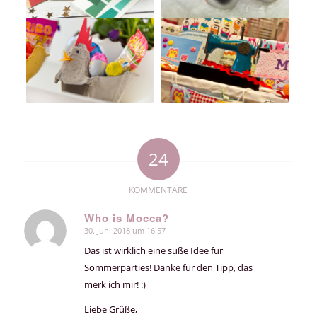
24
KOMMENTARE
Who is Mocca?
30. Juni 2018 um 16:57
sagte:
Das ist wirklich eine süße Idee für
Sommerparties! Danke für den Tipp, das
merk ich mir! :)
Liebe Grüße,