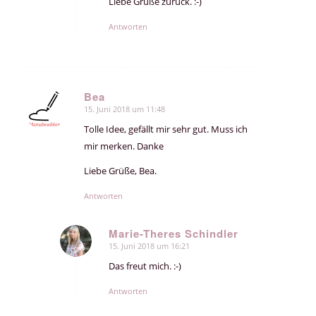
Liebe Grüße zurück. :-)
Antworten
Bea
15. Juni 2018 um 11:48
sagte:
Tolle Idee, gefällt mir sehr gut. Muss ich
mir merken. Danke
Liebe Grüße, Bea.
Antworten
Marie-Theres Schindler
15. Juni 2018 um 16:21
sagte:
Das freut mich. :-)
Antworten