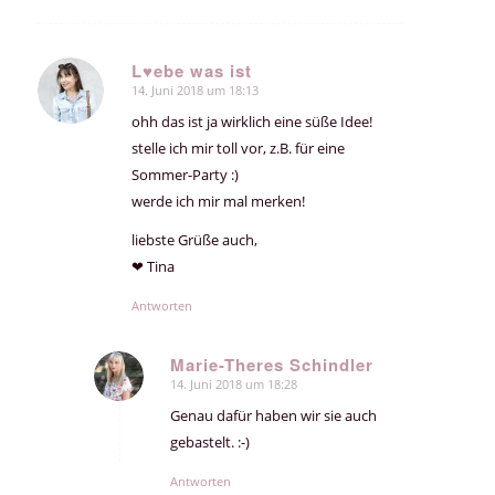
L♥ebe was ist
14. Juni 2018 um 18:13
sagte:
ohh das ist ja wirklich eine süße Idee!
stelle ich mir toll vor, z.B. für eine
Sommer-Party :)
werde ich mir mal merken!
liebste Grüße auch,
❤ Tina
Antworten
Marie-Theres Schindler
14. Juni 2018 um 18:28
sagte:
Genau dafür haben wir sie auch
gebastelt. :-)
Antworten