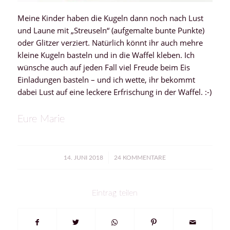
Meine Kinder haben die Kugeln dann noch nach Lust
und Laune mit „Streuseln“ (aufgemalte bunte Punkte)
oder Glitzer verziert. Natürlich könnt ihr auch mehre
kleine Kugeln basteln und in die Waffel kleben. Ich
wünsche auch auf jeden Fall viel Freude beim Eis
Einladungen basteln – und ich wette, ihr bekommt
dabei Lust auf eine leckere Erfrischung in der Waffel. :-)
Eure Marie
/
14. JUNI 2018
24 KOMMENTARE
Eintrag teilen