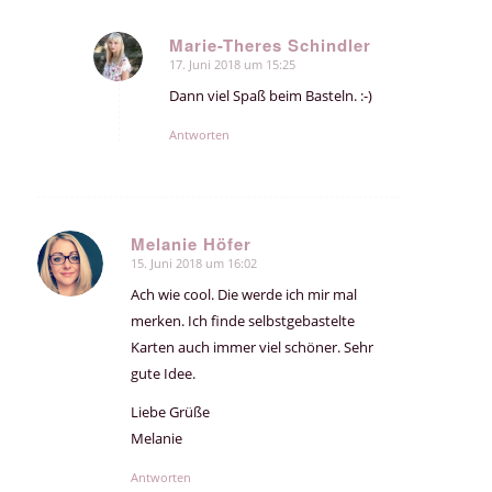
Marie-Theres Schindler
17. Juni 2018 um 15:25
sagte:
Dann viel Spaß beim Basteln. :-)
Antworten
Melanie Höfer
15. Juni 2018 um 16:02
sagte:
Ach wie cool. Die werde ich mir mal
merken. Ich finde selbstgebastelte
Karten auch immer viel schöner. Sehr
gute Idee.
Liebe Grüße
Melanie
Antworten