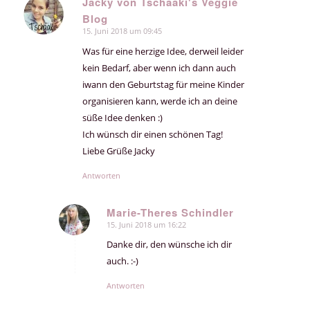
Jacky von Tschaaki's Veggie
Blog
sagte:
15. Juni 2018 um 09:45
Was für eine herzige Idee, derweil leider
kein Bedarf, aber wenn ich dann auch
iwann den Geburtstag für meine Kinder
organisieren kann, werde ich an deine
süße Idee denken :)
Ich wünsch dir einen schönen Tag!
Liebe Grüße Jacky
Antworten
Marie-Theres Schindler
15. Juni 2018 um 16:22
sagte:
Danke dir, den wünsche ich dir
auch. :-)
Antworten