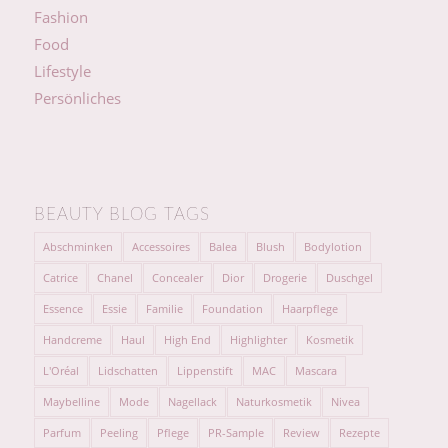
Fashion
Food
Lifestyle
Persönliches
BEAUTY BLOG TAGS
Abschminken
Accessoires
Balea
Blush
Bodylotion
Catrice
Chanel
Concealer
Dior
Drogerie
Duschgel
Essence
Essie
Familie
Foundation
Haarpflege
Handcreme
Haul
High End
Highlighter
Kosmetik
L'Oréal
Lidschatten
Lippenstift
MAC
Mascara
Maybelline
Mode
Nagellack
Naturkosmetik
Nivea
Parfum
Peeling
Pflege
PR-Sample
Review
Rezepte