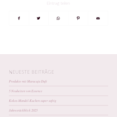
Eintrag teilen
NEUESTE BEITRÄGE
Produkte mit Maracuja Duft
5 Neuheiten von Essence
Kokos-Mandel-Kuchen super saftig
Jahresrückblick 2025