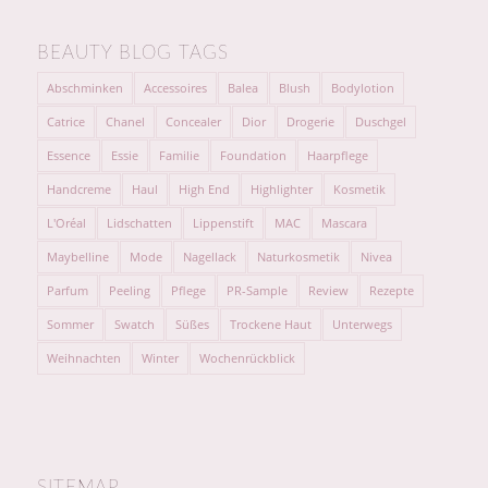
BEAUTY BLOG TAGS
Abschminken
Accessoires
Balea
Blush
Bodylotion
Catrice
Chanel
Concealer
Dior
Drogerie
Duschgel
Essence
Essie
Familie
Foundation
Haarpflege
Handcreme
Haul
High End
Highlighter
Kosmetik
L'Oréal
Lidschatten
Lippenstift
MAC
Mascara
Maybelline
Mode
Nagellack
Naturkosmetik
Nivea
Parfum
Peeling
Pflege
PR-Sample
Review
Rezepte
Sommer
Swatch
Süßes
Trockene Haut
Unterwegs
Weihnachten
Winter
Wochenrückblick