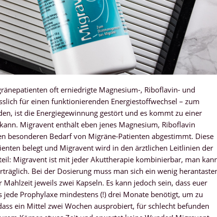
ränepatienten oft erniedrigte Magnesium-, Riboflavin- und
slich für einen funktionierenden Energiestoffwechsel – zum
nden, ist die Energiegewinnung gestört und es kommt zu einer
 kann. Migravent enthält eben jenes Magnesium, Riboflavin
en besonderen Bedarf von Migräne-Patienten abgestimmt. Diese
enten belegt und Migravent wird in den ärztlichen Leitlinien der
eil: Migravent ist mit jeder Akuttherapie kombinierbar, man kan
erträglich. Bei der Dosierung muss man sich ein wenig herantaste
Mahlzeit jeweils zwei Kapseln. Es kann jedoch sein, dass euer
ass jede Prophylaxe mindestens (!) drei Monate benötigt, um zu
 dass ein Mittel zwei Wochen ausprobiert, für schlecht befunden