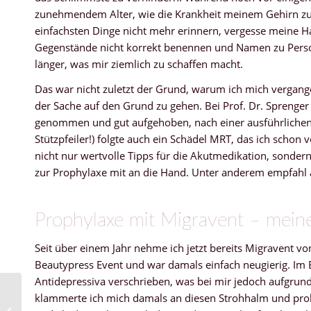
zunehmendem Alter, wie die Krankheit meinem Gehirn zu 
einfachsten Dinge nicht mehr erinnern, vergesse meine 
Gegenstände nicht korrekt benennen und Namen zu Perso
länger, was mir ziemlich zu schaffen macht.
Das war nicht zuletzt der Grund, warum ich mich vergan
der Sache auf den Grund zu gehen. Bei Prof. Dr. Sprenger 
genommen und gut aufgehoben, nach einer ausführliche
Stützpfeiler!) folgte auch ein Schädel MRT, das ich scho
nicht nur wertvolle Tipps für die Akutmedikation, sonder
zur Prophylaxe mit an die Hand. Unter anderem empfahl 
Prophylaxe mit Migravent – mei
Seit über einem Jahr nehme ich jetzt bereits Migravent v
Beautypress Event und war damals einfach neugierig. Im 
Antidepressiva verschrieben, was bei mir jedoch aufgrun
Urlaub im Fuldatal –
klammerte ich mich damals an diesen Strohhalm und probi
Morschen und