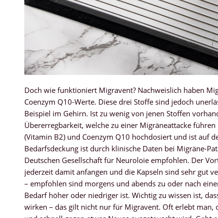
Doch wie funktioniert Migravent? Nachweislich haben Mig
Coenzym Q10-Werte. Diese drei Stoffe sind jedoch unerläs
Beispiel im Gehirn. Ist zu wenig von jenen Stoffen vorha
Übererregbarkeit, welche zu einer Migräneattacke führen
(Vitamin B2) und Coenzym Q10 hochdosiert und ist auf d
Bedarfsdeckung ist durch klinische Daten bei Migräne-Pati
Deutschen Gesellschaft für Neuroloie empfohlen. Der Vort
jederzeit damit anfangen und die Kapseln sind sehr gut v
– empfohlen sind morgens und abends zu oder nach einer 
Bedarf höher oder niedriger ist. Wichtig zu wissen ist, d
wirken – das gilt nicht nur für Migravent. Oft erlebt man,