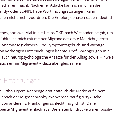
schaffen macht. Nach einer Attacke kann ich mich an die
Handy- oder EC-PIN, habe Wortfindungsstörungen, kann
nen nicht mehr zuordnen. Die Erholungsphasen dauern deutlich
genes Jahr zwei Mal in die Helios DKD nach Wiesbaden begab, um
fühlte ich mich mit meiner Migräne das erste Mal richtig ernst
n Anamnese (Schmerz- und Symptomtagebuch sind wichtige
n von vorherigen Untersuchungen kannte. Prof. Sprenger gab mir
n auch neuropsychologische Ansätze für den Alltag sowie Hinweis
auch er mir Migravent – dazu aber gleich mehr.
ne Erfahrungen
on Ortho Expert. Kennengelernt hatte ich die Marke auf einem
Bereich der Migräneprophylaxe werden häufig trizyklische
d von anderen Erkrankungen schlecht möglich ist. Daher
erte Migravent einfach aus. Die ersten Eindrücke waren positiv