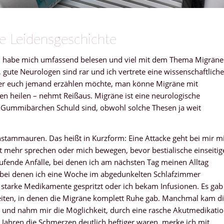
e Leidensgeschichte
en, habe mich umfassend belesen und viel mit dem Thema Migräne
 gute Neurologen sind rar und ich vertrete eine wissenschaftliche
er euch jemand erzählen möchte, man könne Migräne mit
 heilen – nehmt Reißaus. Migräne ist eine neurologische
 Gummibärchen Schuld sind, obwohl solche Thesen ja weit
stammauren. Das heißt in Kurzform: Eine Attacke geht bei mir mi
t mehr sprechen oder mich bewegen, bevor bestialische einseitig
ufende Anfälle, bei denen ich am nächsten Tag meinen Alltag
, bei denen ich eine Woche im abgedunkelten Schlafzimmer
 starke Medikamente gespritzt oder ich bekam Infusionen. Es gab
 Zeiten, in denen die Migräne komplett Ruhe gab. Manchmal kam d
n und nahm mir die Möglichkeit, durch eine rasche Akutmedikati
Jahren die Schmerzen deutlich heftiger waren, merke ich mit