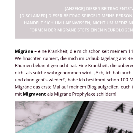
[ANZEIGE] DIESER BEITRAG ENTS
[DISCLAIMER] DIESER BEITRAG SPIEGELT MEINE PERS
HANDELT SICH UM LAIENWISSEN, NICHT UM MEDIZINI
FORMEN DER MIGRÄNE STETS EINEN NEUROLOGEN, 
Migräne
– eine Krankheit, die mich schon seit meinem 11
Weihnachten ruiniert, die mich im Urlaub tagelang ans Bet
Räumen bekannt gemacht hat. Eine Krankheit, die unberec
nicht als solche wahrgenommen wird. „Ach, ich hab auch
und dann geht’s wieder!“, habe ich bestimmt schon 100 
Migräne das erste Mal auf meinem Blog aufgreifen, euch
mit
Migravent
als Migräne Prophylaxe schildern!