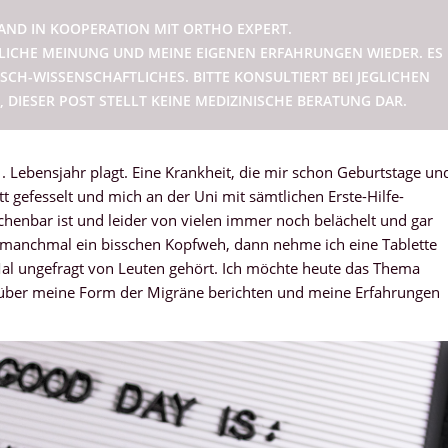
TAND IN KOOPERATION MIT ORTHO EXPERT.
ÖNLICHE MEINUNG UND MEINE EIGENEN ERFAHRUNGEN WIEDER. ES
SCH-WISSENSCHAFTLICHES. BITTE KONSULTIERT BEI JEGLICHEN
DIESER POST STELLT KEINE MEDIZINISCHE BERATUNG DAR.
. Lebensjahr plagt. Eine Krankheit, die mir schon Geburtstage un
t gefesselt und mich an der Uni mit sämtlichen Erste-Hilfe-
henbar ist und leider von vielen immer noch belächelt und gar
 manchmal ein bisschen Kopfweh, dann nehme ich eine Tablette
Mal ungefragt von Leuten gehört. Ich möchte heute das Thema
 über meine Form der Migräne berichten und meine Erfahrungen