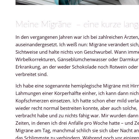
Meine Migräne – eine kurze lang
In den vergangenen Jahren war ich bei zahlreichen Ärzt
auseinandergesetzt. Ich weiß nun: Migräne verändert sich,
Sichtweise und halte nichts von Geschwurbel. Wann imm
Wirbelkorrekturen, Gänseblümchenwasser oder Darmkuren
Erkrankung, an der weder Schokolade noch Rotwein oder
verbreitet sind.
Ich habe eine sogenannte hemiplegische Migräne mit Hirn
Lähmungen einer Körperhälfte einher, ich kann dann nich
Kopfschmerzen einsetzen. Ich hatte schon eher mild verla
wieder recht normal bestreiten konnte, aber auch solche
verbracht habe und zu nichts fähig war. Mir wurden dann
Zeiten, in denen ich drei Anfälle pro Woche hatte – und
Migräne am Tag, manchmal schlich sie sich über Nacht a
das Schlimmste zu verhindern. Während noch vor einigen 