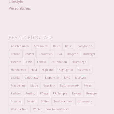
Lifestyle
Persönliches
BEAUTY BLOG TAGS
Abschminken
Accessoires
Balea
Blush
Bodylotion
Catrice
Chanel
Concealer
Dior
Drogerie
Duschgel
Essence
Essie
Familie
Foundation
Haarpflege
Handcreme
Haul
High End
Highlighter
Kosmetik
L'Oréal
Lidschatten
Lippenstift
MAC
Mascara
Maybelline
Mode
Nagellack
Naturkosmetik
Nivea
Parfum
Peeling
Pflege
PR-Sample
Review
Rezepte
Sommer
Swatch
Süßes
Trockene Haut
Unterwegs
Weihnachten
Winter
Wochenrückblick