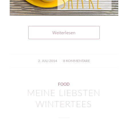
Weiterlesen
/
2. JULI 2014
8 KOMMENTARE
FOOD
MEINE LIEBSTEN
WINTERTEES