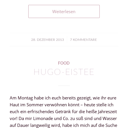
Weiterlesen
/
28. DEZEMBER 2013
7 KOMMENTARE
FOOD
HUGO-EISTEE
Am Montag habe ich euch bereits gezeigt, wie ihr eure
Haut im Sommer verwöhnen könnt – heute stelle ich
euch ein erfrischendes Getränk für die heiße Jahreszeit
vor! Da mir Limonade und Co. zu süß sind und Wasser
auf Dauer langweilig wird, habe ich mich auf die Suche