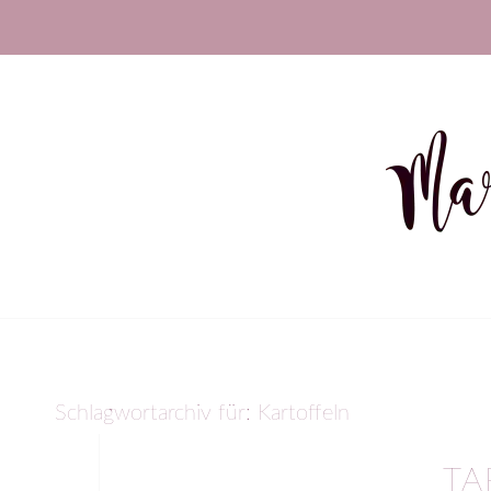
Schlagwortarchiv für:
Kartoffeln
TA