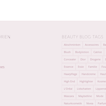
RIEN
BEAUTY BLOG TAGS
Abschminken
Accessoires
Ba
Blush
Bodylotion
Catrice
Concealer
Dior
Drogerie
hes
Essence
Essie
Familie
Fou
Haarpflege
Handcreme
Haul
High End
Highlighter
Kosme
L'Oréal
Lidschatten
Lippenst
Mascara
Maybelline
Mode
Naturkosmetik
Nivea
Parfu