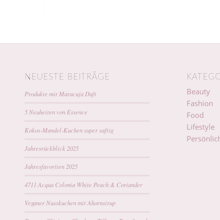
NEUESTE BEITRÄGE
KATEGO
Beauty
Produkte mit Maracuja Duft
Fashion
5 Neuheiten von Essence
Food
Lifestyle
Kokos-Mandel-Kuchen super saftig
Persönlic
Jahresrückblick 2025
Jahresfavoriten 2025
4711 Acqua Colonia White Peach & Coriander
Veganer Nusskuchen mit Ahornsirup