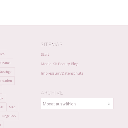
SITEMAP
lea
Start
Chanel
Media-Kit Beauty Blog
Duschgel
Impressum/Datenschutz
ndation
ARCHIVE
tik
ift
MAC
Nagellack
m