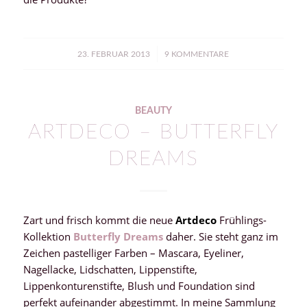
/
23. FEBRUAR 2013
9 KOMMENTARE
BEAUTY
ARTDECO – BUTTERFLY
DREAMS
Zart und frisch kommt die neue
Artdeco
Frühlings-
Kollektion
Butterfly Dreams
daher. Sie steht ganz im
Zeichen pastelliger Farben – Mascara, Eyeliner,
Nagellacke, Lidschatten, Lippenstifte,
Lippenkonturenstifte, Blush und Foundation sind
perfekt aufeinander abgestimmt. In meine Sammlung