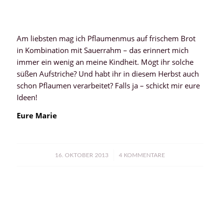
Am liebsten mag ich Pflaumenmus auf frischem Brot
in Kombination mit Sauerrahm – das erinnert mich
immer ein wenig an meine Kindheit. Mögt ihr solche
süßen Aufstriche? Und habt ihr in diesem Herbst auch
schon Pflaumen verarbeitet? Falls ja – schickt mir eure
Ideen!
Eure Marie
/
16. OKTOBER 2013
4 KOMMENTARE