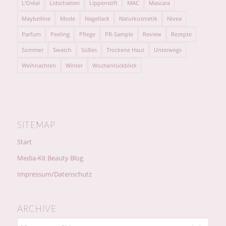
L'Oréal
Lidschatten
Lippenstift
MAC
Mascara
Maybelline
Mode
Nagellack
Naturkosmetik
Nivea
Parfum
Peeling
Pflege
PR-Sample
Review
Rezepte
Sommer
Swatch
Süßes
Trockene Haut
Unterwegs
Weihnachten
Winter
Wochenrückblick
SITEMAP
Start
Media-Kit Beauty Blog
Impressum/Datenschutz
ARCHIVE