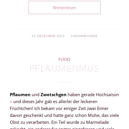
Weiterlesen
/
14. DEZEMBER 2013
3 KOMMENTARE
FOOD
PFLAUMENMUS
Pflaumen
und
Zwetschgen
haben gerade Hochsaison
– und dieses Jahr gab es allerlei der leckeren
Früchtchen! Ich bekam vor einiger Zeit zwei Eimer
davon geschenkt und hatte ganz schön Mühe, das viele
Obst zu verarbeiten. Ein Teil wurde zu Marmelade