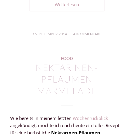
Weiterlesen
/
16. DEZEMBER 2014
4 KOMMENTARE
FOOD
NEKTARINEN-
PFLAUMEN
MARMELADE
Wie bereits in meinem letzten
Wochenrückblick
angekündigt, möchte ich euch heute ein tolles Rezept
für eine herbstliche
Nektarinen-Pflaumen