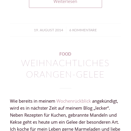
Weiterlesen
/
19. AUGUST 2014
6 KOMMENTARE
FOOD
WEIHNACHTLICHES
ORANGEN-GELEE
Wie bereits in meinem
Wochenrückblick
angekündigt,
wird es in nächster Zeit auf meinem Blog „lecker“.
Neben Rezepten für Kuchen, gebrannte Mandeln und
Kekse geht es heute um ein Gelee der besonderen Art.
Ich koche für mein Leben gerne Marmeladen und liebe