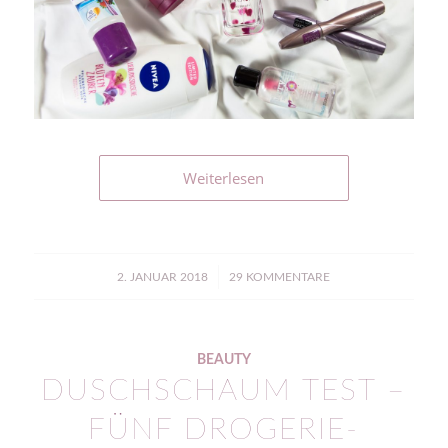
Weiterlesen
/
2. JANUAR 2018
29 KOMMENTARE
BEAUTY
DUSCHSCHAUM TEST –
FÜNF DROGERIE-