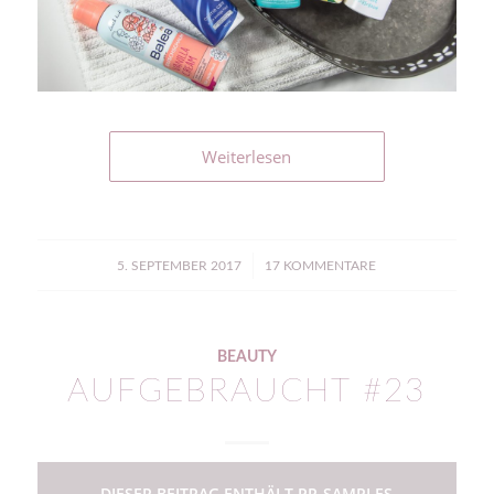
Weiterlesen
/
5. SEPTEMBER 2017
17 KOMMENTARE
BEAUTY
AUFGEBRAUCHT #23
DIESER BEITRAG ENTHÄLT PR-SAMPLES