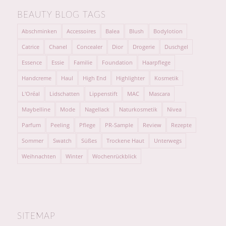
BEAUTY BLOG TAGS
Abschminken
Accessoires
Balea
Blush
Bodylotion
Catrice
Chanel
Concealer
Dior
Drogerie
Duschgel
Essence
Essie
Familie
Foundation
Haarpflege
Handcreme
Haul
High End
Highlighter
Kosmetik
L'Oréal
Lidschatten
Lippenstift
MAC
Mascara
Maybelline
Mode
Nagellack
Naturkosmetik
Nivea
Parfum
Peeling
Pflege
PR-Sample
Review
Rezepte
Sommer
Swatch
Süßes
Trockene Haut
Unterwegs
Weihnachten
Winter
Wochenrückblick
SITEMAP