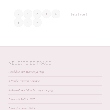
‹
1
2
3
4
Seite 3 von 6
5
›
»
NEUESTE BEITRÄGE
Produkte mit Maracuja Duft
5 Neuheiten von Essence
Kokos-Mandel-Kuchen super saftig
Jahresrückblick 2025
Jahresfavoriten 2025