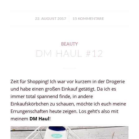
/
22. AUGUST 2017
15 KOMMENTARE
BEAUTY
DM HAUL #12
Zeit für Shopping! Ich war vor kurzem in der Drogerie
und habe einen großen Einkauf getätigt. Da ich es
immer total spannend finde, in andere
Einkaufskörbchen zu schauen, möchte ich euch meine
Errungenschaften heute zeigen. Los geht’s also mit
meinem
DM Haul
!