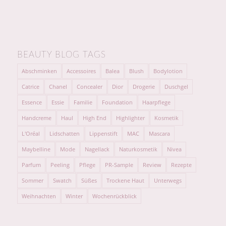
BEAUTY BLOG TAGS
Abschminken
Accessoires
Balea
Blush
Bodylotion
Catrice
Chanel
Concealer
Dior
Drogerie
Duschgel
Essence
Essie
Familie
Foundation
Haarpflege
Handcreme
Haul
High End
Highlighter
Kosmetik
L'Oréal
Lidschatten
Lippenstift
MAC
Mascara
Maybelline
Mode
Nagellack
Naturkosmetik
Nivea
Parfum
Peeling
Pflege
PR-Sample
Review
Rezepte
Sommer
Swatch
Süßes
Trockene Haut
Unterwegs
Weihnachten
Winter
Wochenrückblick