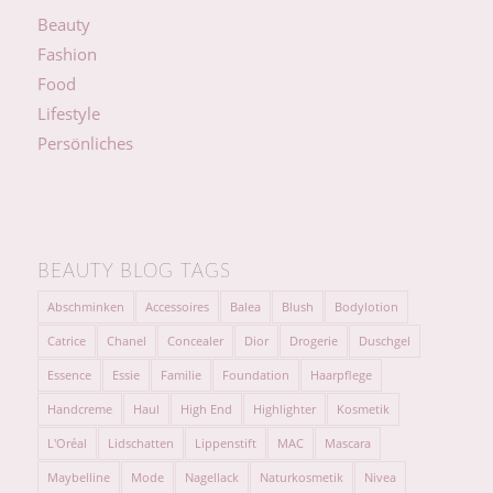
Beauty
Fashion
Food
Lifestyle
Persönliches
BEAUTY BLOG TAGS
Abschminken
Accessoires
Balea
Blush
Bodylotion
Catrice
Chanel
Concealer
Dior
Drogerie
Duschgel
Essence
Essie
Familie
Foundation
Haarpflege
Handcreme
Haul
High End
Highlighter
Kosmetik
L'Oréal
Lidschatten
Lippenstift
MAC
Mascara
Maybelline
Mode
Nagellack
Naturkosmetik
Nivea