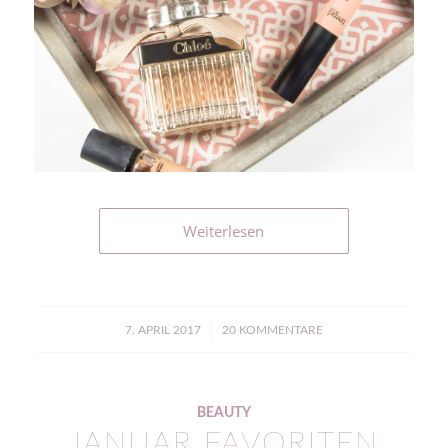
Weiterlesen
/
7. APRIL 2017
20 KOMMENTARE
BEAUTY
JANUAR FAVORITEN