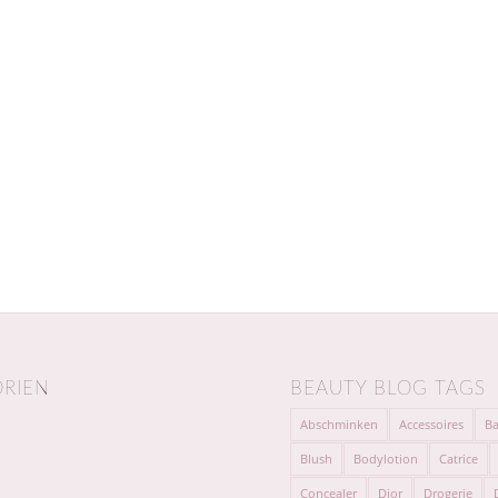
RIEN
BEAUTY BLOG TAGS
Abschminken
Accessoires
Ba
Blush
Bodylotion
Catrice
Concealer
Dior
Drogerie