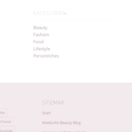
KATEGORIEN
Beauty
Fashion
Food
Lifestyle
Persönliches
SITEMAP
lea
Start
Chanel
Media-Kit Beauty Blog
Duschgel