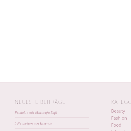
NEUESTE BEITRÄGE
KATEGO
Beauty
Produkte mit Maracuja Duft
Fashion
5 Neuheiten von Essence
Food