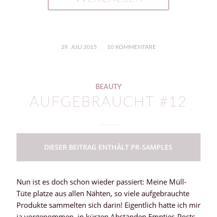
/
29. JULI 2015
10 KOMMENTARE
BEAUTY
AUFGEBRAUCHT #12
DIESER BEITRAG ENTHÄLT PR-SAMPLES
Nun ist es doch schon wieder passiert: Meine Müll-
Tüte platze aus allen Nähten, so viele aufgebrauchte
Produkte sammelten sich darin! Eigentlich hatte ich mir
ja vorgenommen, in kürzen Abständen Empties-Posts