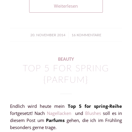
Weiterlesen
/
20. NOVEMBER 2014
16 KOMMENTARE
BEAUTY
TOP 5 FOR SPRING
{PARFUM}
Endlich wird heute mein
Top 5 for spring-Reihe
fortgesetzt! Nach
Nagellacken
und
Blushes
soll es in
diesem Post um
Parfums
gehen, die ich im Frühling
besonders gerne trage.