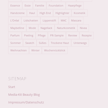
Essence
Essie
Familie
Foundation
Haarpflege
Handcreme
Haul
High End
Highlighter
Kosmetik
L'Oréal
Lidschatten
Lippenstift
MAC
Mascara
Maybelline
Mode
Nagellack
Naturkosmetik
Nivea
Parfum
Peeling
Pflege
PR-Sample
Review
Rezepte
Sommer
Swatch
Süßes
Trockene Haut
Unterwegs
Weihnachten
Winter
Wochenrückblick
SITEMAP
Start
Media-Kit Beauty Blog
Impressum/Datenschutz