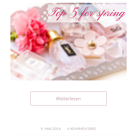
Weiterlesen
/
9. MAI 2014
6 KOMMENTARE