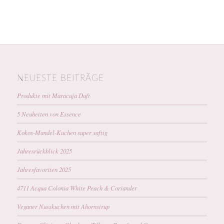
NEUESTE BEITRÄGE
Produkte mit Maracuja Duft
5 Neuheiten von Essence
Kokos-Mandel-Kuchen super saftig
Jahresrückblick 2025
Jahresfavoriten 2025
4711 Acqua Colonia White Peach & Coriander
Veganer Nusskuchen mit Ahornsirup