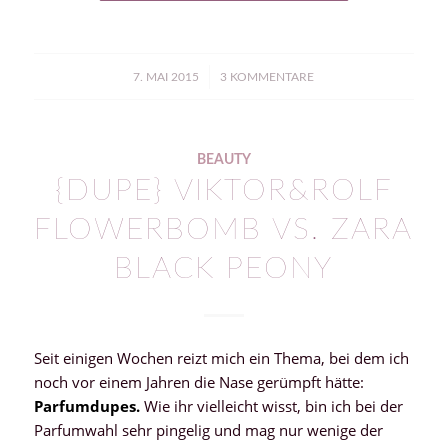
/
7. MAI 2015
3 KOMMENTARE
BEAUTY
{DUPE} VIKTOR&ROLF
FLOWERBOMB VS. ZARA
BLACK PEONY
Seit einigen Wochen reizt mich ein Thema, bei dem ich
noch vor einem Jahren die Nase gerümpft hätte:
Parfumdupes.
Wie ihr vielleicht wisst, bin ich bei der
Parfumwahl sehr pingelig und mag nur wenige der