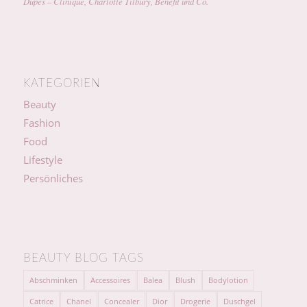
Dupes – Clinique, Charlotte Tilbury, Benefit und Co.
KATEGORIEN
Beauty
Fashion
Food
Lifestyle
Persönliches
BEAUTY BLOG TAGS
Abschminken
Accessoires
Balea
Blush
Bodylotion
Catrice
Chanel
Concealer
Dior
Drogerie
Duschgel