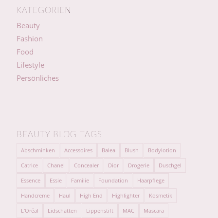
KATEGORIEN
Beauty
Fashion
Food
Lifestyle
Persönliches
BEAUTY BLOG TAGS
Abschminken
Accessoires
Balea
Blush
Bodylotion
Catrice
Chanel
Concealer
Dior
Drogerie
Duschgel
Essence
Essie
Familie
Foundation
Haarpflege
Handcreme
Haul
High End
Highlighter
Kosmetik
L'Oréal
Lidschatten
Lippenstift
MAC
Mascara