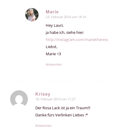
Marie
23. Februar 2014 um 14:14
sagte:
Hey Lauri,
ja habe ich, siehe hier:
http://instagram.com/marietheresschindler#
Liebst,
Marie <3
Antworten
Krissy
18. Februar 2014 um 11:27
sagte:
Der Rosa Lack ist ja ein Traum!!!
Danke fürs Verlinken Liebes :*
Antworten