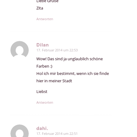
Liebe Grüße
Zita
Antworten
Dilan
17. Februar 2014 um 22:53
sagte:
Wow! Das sind ja unglaublich schöne
Farben :)
Hol ich mir bestimmt, wenn ich sie finde
hier in meiner Stadt
Liebst
Antworten
dahi.
17. Februar 2014 um 22:51
sagte: