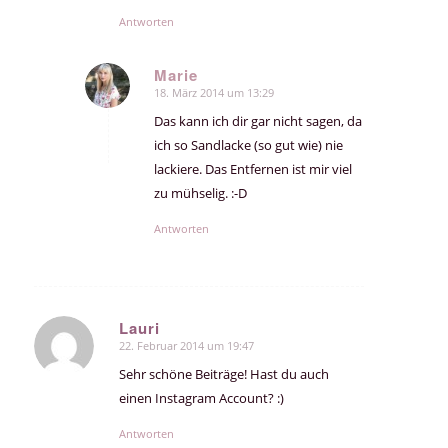
Antworten
Marie
18. März 2014 um 13:29
sagte:
Das kann ich dir gar nicht sagen, da
ich so Sandlacke (so gut wie) nie
lackiere. Das Entfernen ist mir viel
zu mühselig. :-D
Antworten
Lauri
22. Februar 2014 um 19:47
sagte:
Sehr schöne Beiträge! Hast du auch
einen Instagram Account? :)
Antworten