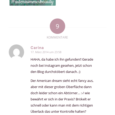
9
KOMMENTARE
Carina
17. März 2014 um 23:58
sagte:
HAHA, da habe ich ihn gefunden!! Gerade
noch bei Instagram gesehen, jetzt schon
den Blog durchstöbert danach. ;)
Der American dream sieht echt fancy aus,
aber mit dieser groben Oberfläche dann
doch leider schon ein Abtörner… :-/ wie
bewährt er sich in der Praxis? Brökelt er
schnell oder kann man mit dem richtigen
Überlack das unter Kontrolle halten?