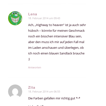
Lena
18. Februar 2014 um 09:43
sagte:
Ach, „Highway to heaven“ ist ja auch sehr
hübsch – könnte für meinen Geschmack
noch ein bisschen intensiver Blau sein,
aber den muss ich mir auf jeden Fall mal
im Laden anschauen und überlegen, ob
ich noch einen blauen Sandlack brauche
;)
Antworten
Zita
18. Februar 2014 um 06:55
sagte:
Die Farben gefallen mir richtig gut *-*