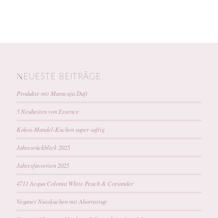
NEUESTE BEITRÄGE
Produkte mit Maracuja Duft
5 Neuheiten von Essence
Kokos-Mandel-Kuchen super saftig
Jahresrückblick 2025
Jahresfavoriten 2025
4711 Acqua Colonia White Peach & Coriander
Veganer Nusskuchen mit Ahornsirup