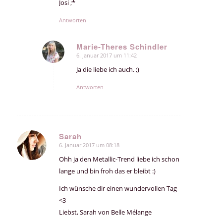
Josi ;*
Antworten
Marie-Theres Schindler
6. Januar 2017 um 11:42
sagte:
Ja die liebe ich auch. ;)
Antworten
Sarah
6. Januar 2017 um 08:18
sagte:
Ohh ja den Metallic-Trend liebe ich schon
lange und bin froh das er bleibt :)
Ich wünsche dir einen wundervollen Tag
<3
Liebst, Sarah von Belle Mélange