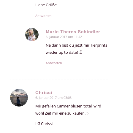
Liebe Grüße
Antworten
Marie-Theres Schindler
6. Januar 2017 um 11:42
sagte:
Na dann bist du jetzt mir Tierprints
wieder up to date! :Ü
Antworten
Chrissi
6. Januar 2017 um 03:03
sagte:
Mir gefallen Carmenblusen total, wird
wohl Zeit mir eine zu kaufen ; )
LG Chrissi