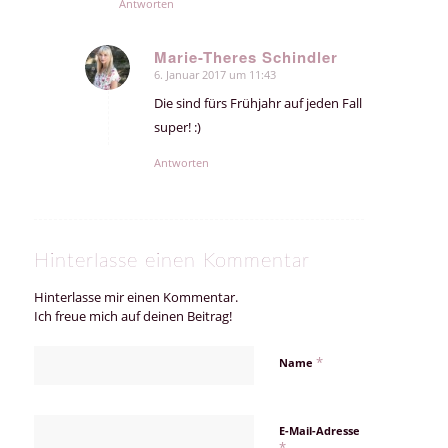
Antworten
Marie-Theres Schindler
6. Januar 2017 um 11:43
sagte:
Die sind fürs Frühjahr auf jeden Fall
super! :)
Antworten
Hinterlasse einen Kommentar
Hinterlasse mir einen Kommentar.
Ich freue mich auf deinen Beitrag!
*
Name
E-Mail-Adresse
*