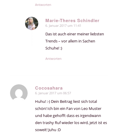
Antworten
Marie-Theres Schindler
6. Januar 2017 um 11:41
sagte:
Das ist auch einer meiner liebsten
Trends – vor allem in Sachen
Schuhe! :)
Antworten
Cocosahara
6. Januar 2017 um 06:57
sagte:
Huhu! :-) Dein Beitrag liest sich total
schön! Ich bin ein Fan von Leo Muster
und habe gehofft dass es irgendwann
den trashy Ruf wieder los wird, jetzt ist es
soweit! Juhu :D