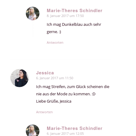
Marie-Theres Schindler
8. Januar 2017 um 17:50
sagte:
Ich mag Dunkelblau auch sehr
gerne. :)
Antworten
Jessica
6. Januar 2017 um 11:50
sagte:
Ich mag Streifen, zum Glück scheinen die
nie aus der Mode zu kommen. :D
Liebe Grüße, Jessica
Antworten
Marie-Theres Schindler
6. Januar 2017 um 12:05
sagte: