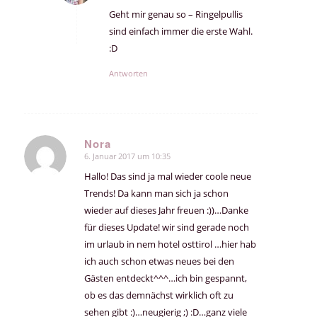
Geht mir genau so – Ringelpullis
sind einfach immer die erste Wahl.
:D
Antworten
Nora
6. Januar 2017 um 10:35
sagte:
Hallo! Das sind ja mal wieder coole neue
Trends! Da kann man sich ja schon
wieder auf dieses Jahr freuen :))…Danke
für dieses Update! wir sind gerade noch
im urlaub in nem hotel osttirol …hier hab
ich auch schon etwas neues bei den
Gästen entdeckt^^^…ich bin gespannt,
ob es das demnächst wirklich oft zu
sehen gibt :)…neugierig ;) :D…ganz viele