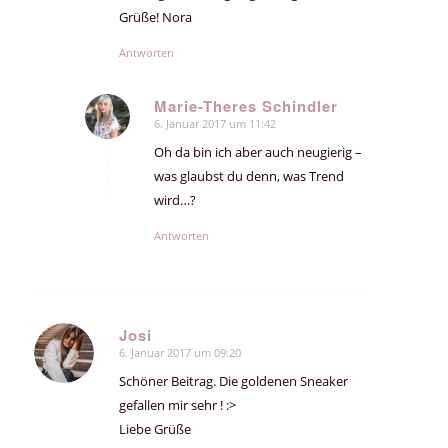
Grüße! Nora
Antworten
Marie-Theres Schindler
6. Januar 2017 um 11:42
sagte:
Oh da bin ich aber auch neugierig –
was glaubst du denn, was Trend
wird…?
Antworten
Josi
6. Januar 2017 um 09:20
sagte:
Schöner Beitrag. Die goldenen Sneaker
gefallen mir sehr ! :>
Liebe Grüße