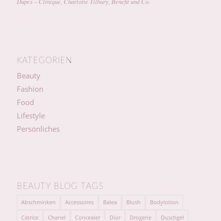
Dupes – Clinique, Charlotte Tilbury, Benefit und Co.
KATEGORIEN
Beauty
Fashion
Food
Lifestyle
Persönliches
BEAUTY BLOG TAGS
Abschminken
Accessoires
Balea
Blush
Bodylotion
Catrice
Chanel
Concealer
Dior
Drogerie
Duschgel