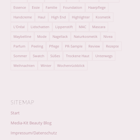
Essence
Essie
Familie
Foundation
Haarpflege
Handcreme
Haul
High End
Highlighter
Kosmetik
L'Oréal
Lidschatten
Lippenstift
MAC
Mascara
Maybelline
Mode
Nagellack
Naturkosmetik
Nivea
Parfum
Peeling
Pflege
PR-Sample
Review
Rezepte
Sommer
Swatch
Süßes
Trockene Haut
Unterwegs
Weihnachten
Winter
Wochenrückblick
SITEMAP
Start
Media-Kit Beauty Blog
Impressum/Datenschutz