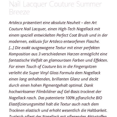
Nail Lacquer Couture Summer
Breeze
Artdeco präsentiert eine absolute Neuheit – den Art
Couture Nail Lacquer, einen High-Tech Nagellack mit
einem speziell entwickelten Perfect Coat Brush und in der
modernen, exklusiv für Artdeco entworfenen Flasche.
[…] Die exakt ausgewogene Textur mit einer perfekten
Komposition aus 3 verschiedenen Harzen ermöglicht eine
fantastische Vielfalt an glamourösen Farben und Effekten.
Für einen Touch of Couture bis in die Fingerspitzen
verleiht die Super Vinyl Gloss Formula dem Nagellack
einen lang anhaltenden, brillanten Glanz und deckt
durch einen hohen Pigmentgehalt optimal. Dank
hochwirksamer Filmbildner auf Gel-Basis trocknet der
Nagellack rasch. Das patentierte 100% pflanzliche BIO
Elastifizierungsmittel hält die Textur auch nach dem
Trocknen elastisch und erhöht wesentlich die Haltbarkeit.
Zugleich pflegt der Nagellack mit pflegenden Aktivstoffen,