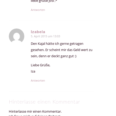
liebe grüße josi ;*
Antworten
Izabela
5. April 2015 um 13:03
sagte:
Den Kajal hätte ich gerne getragen
gesehen. Er scheint mir das Geld wert zu
sein, denn er deckt ganz gut :)
Liebe Grüße,
Iza
Antworten
Hinterlasse einen Kommentar
Hinterlasse mir einen Kommentar.