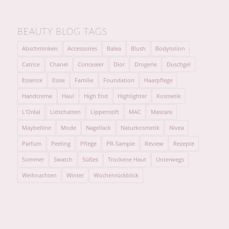
BEAUTY BLOG TAGS
Abschminken
Accessoires
Balea
Blush
Bodylotion
Catrice
Chanel
Concealer
Dior
Drogerie
Duschgel
Essence
Essie
Familie
Foundation
Haarpflege
Handcreme
Haul
High End
Highlighter
Kosmetik
L'Oréal
Lidschatten
Lippenstift
MAC
Mascara
Maybelline
Mode
Nagellack
Naturkosmetik
Nivea
Parfum
Peeling
Pflege
PR-Sample
Review
Rezepte
Sommer
Swatch
Süßes
Trockene Haut
Unterwegs
Weihnachten
Winter
Wochenrückblick