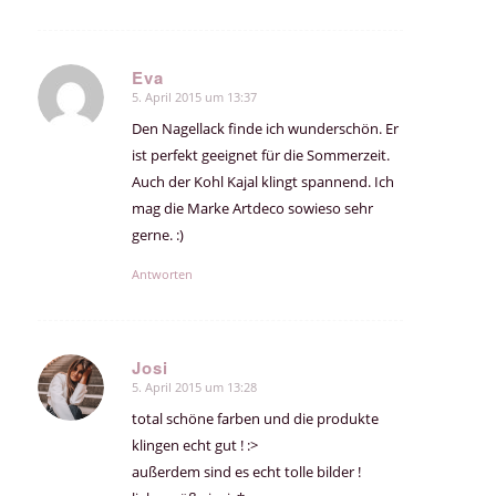
Eva
5. April 2015 um 13:37
sagte:
Den Nagellack finde ich wunderschön. Er
ist perfekt geeignet für die Sommerzeit.
Auch der Kohl Kajal klingt spannend. Ich
mag die Marke Artdeco sowieso sehr
gerne. :)
Antworten
Josi
5. April 2015 um 13:28
sagte:
total schöne farben und die produkte
klingen echt gut ! :>
außerdem sind es echt tolle bilder !