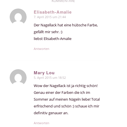
KOMMENTARE
Elisabeth-Amalie
7. April 2015 um 21:44
sagte:
Der Nagellack hat eine hübsche Farbe,
gefällt mir sehr. :)
liebst Elisabeth-Amalie
Antworten
Mary Lou
5. April 2015 um 18:52
sagte:
Wow der Nagellack ist ja richtig schön!
Genau einer der Farben die ich im
Sommer auf meinen Nägeln liebe! Total
erfrischend und schön :) schaue ich mir
definitiv genauer an.
Antworten