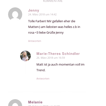
KOMMENTARE
Jenny
24. März 2018 um 14:42
sagte:
Tolle Farben! Mir gefallen eher die
Matten:) am liebsten was helles z.b in
rosa <3 liebe Grüße Jenny
Antworten
Marie-Theres Schindler
26. März 2018 um 16:59
sagte:
Matt ist ja auch momentan voll im
Trend.
Antworten
Melanie