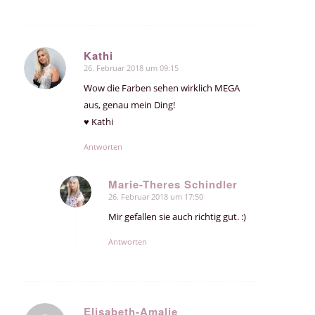
Kathi
26. Februar 2018 um 09:15
sagte:
Wow die Farben sehen wirklich MEGA
aus, genau mein Ding!
♥ Kathi
Antworten
Marie-Theres Schindler
26. Februar 2018 um 17:50
sagte:
Mir gefallen sie auch richtig gut. :)
Antworten
Elisabeth-Amalie