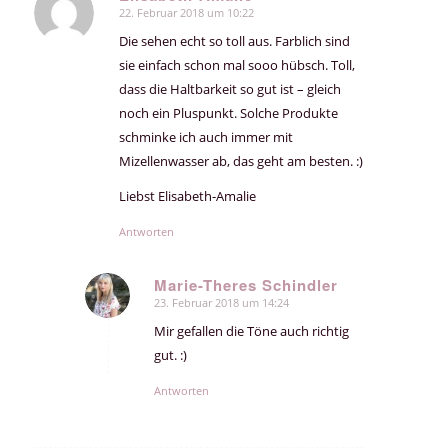
22. Februar 2018 um 10:22
sagte:
Die sehen echt so toll aus. Farblich sind
sie einfach schon mal sooo hübsch. Toll,
dass die Haltbarkeit so gut ist – gleich
noch ein Pluspunkt. Solche Produkte
schminke ich auch immer mit
Mizellenwasser ab, das geht am besten. :)
Liebst Elisabeth-Amalie
Antworten
Marie-Theres Schindler
23. Februar 2018 um 14:24
sagte:
Mir gefallen die Töne auch richtig
gut. :)
Antworten