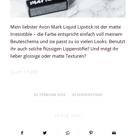
Mein liebster Avon Mark Liquid Lipstick ist der matte
Irresistible – die Farbe entspricht einfach voll meinem
Beuteschema und sie passt zu so vielen Looks. Benutzt
ihr auch solche flüssigen Lippenstifte? Und mögt ihr
lieber glossige oder matte Texturen?
Eure Marie
/
18. FEBRUAR 2018
28 KOMMENTARE
Eintrag teilen