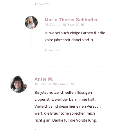
Antworten
Marie-Theres Schindler
18. Februar 2018 um 21:56
sagte:
Ja, wobei auch einige Farben für die
kalte Jahreszeit dabei sind. :)
Antworten
Antje M.
18. Februar 2018 um 20:29
sagte:
Bis jetzt nutze ich selten flüssigen
Lippenstift, weil der bei mir nie hält.
Vielleicht sind diese hier einen Versuch
wert, die Brauntöne sprechen mich
richtig an! Danke für die Vorstellung.