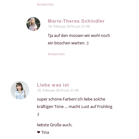
Antworten
Marie-Theres Schindler
18. Februar 2018 um 21:58
sagte:
Tja auf den müssen wir wohl noch
ein bisschen warten. :)
Antworten
Liebe was ist
18. Februar 2018 um 21:45
sagte:
super schöne Farben! ich liebe solche
kräftigen Töne … macht Lust auf Frühling
:)
liebste Grüße auch,
❤ Tina