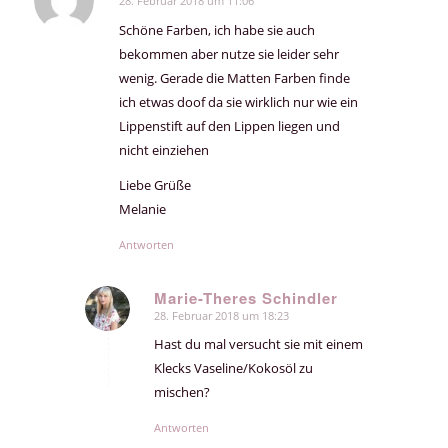
28. Februar 2018 um 11:06
sagte:
Schöne Farben, ich habe sie auch
bekommen aber nutze sie leider sehr
wenig. Gerade die Matten Farben finde
ich etwas doof da sie wirklich nur wie ein
Lippenstift auf den Lippen liegen und
nicht einziehen
Liebe Grüße
Melanie
Antworten
Marie-Theres Schindler
28. Februar 2018 um 18:23
sagte:
Hast du mal versucht sie mit einem
Klecks Vaseline/Kokosöl zu
mischen?
Antworten