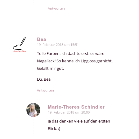
Antworten
Bea
19. Februar 2018 um 15:51
sagte:
Tolle Farben, ich dachte erst, es wäre
Nagellack! So kenne ich Lipgloss garnicht.
Gefällt mir gut.
LG, Bea
Antworten
Marie-Theres Schindler
19. Februar 2018 um 20:00
sagte:
Ja das denken viele auf den ersten
Blick. :)