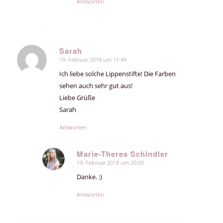
Antworten
Sarah
19. Februar 2018 um 11:49
sagte:
Ich liebe solche Lippenstifte! Die Farben
sehen auch sehr gut aus!
Liebe Grüße
Sarah
Antworten
Marie-Theres Schindler
19. Februar 2018 um 20:00
sagte:
Danke. :)
Antworten