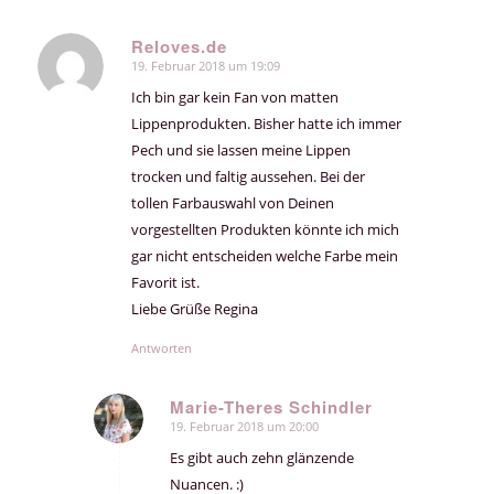
Reloves.de
19. Februar 2018 um 19:09
sagte:
Ich bin gar kein Fan von matten
Lippenprodukten. Bisher hatte ich immer
Pech und sie lassen meine Lippen
trocken und faltig aussehen. Bei der
tollen Farbauswahl von Deinen
vorgestellten Produkten könnte ich mich
gar nicht entscheiden welche Farbe mein
Favorit ist.
Liebe Grüße Regina
Antworten
Marie-Theres Schindler
19. Februar 2018 um 20:00
sagte:
Es gibt auch zehn glänzende
Nuancen. :)