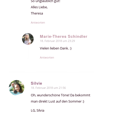
So unglaublich gut!
Alles Liebe,
Theresa
Antworten
Marie-Theres Schindler
18. Februar 2018 um 23:29
sagte:
Vielen lieben Dank. :)
Antworten
Silvie
18. Februar 2018 um 21:56
sagte:
Oh, wunderschöne Töne! Da bekommt
man direkt Lust auf den Sommer :)
LG, Silvia