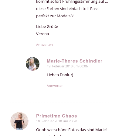
kommt sofort Frühlingsstimmung auf …
diese Farben sind einfach toll! Passt
perfekt zur Mode <3!
Liebe Grüße
Verena
Antworten
Marie-Theres Schindler
19. Februar 2018 um 00:06
sagte:
Lieben Dank. :)
Antworten
Primetime Chaos
18. Februar 2018 um 23:28
sagte:
Oooh wie schöne Fotos das sind Marie!