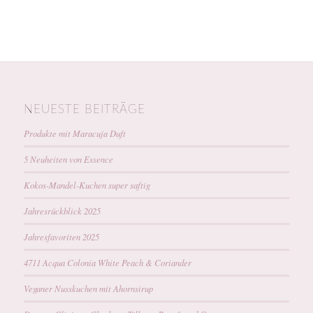
NEUESTE BEITRÄGE
Produkte mit Maracuja Duft
5 Neuheiten von Essence
Kokos-Mandel-Kuchen super saftig
Jahresrückblick 2025
Jahresfavoriten 2025
4711 Acqua Colonia White Peach & Coriander
Veganer Nusskuchen mit Ahornsirup