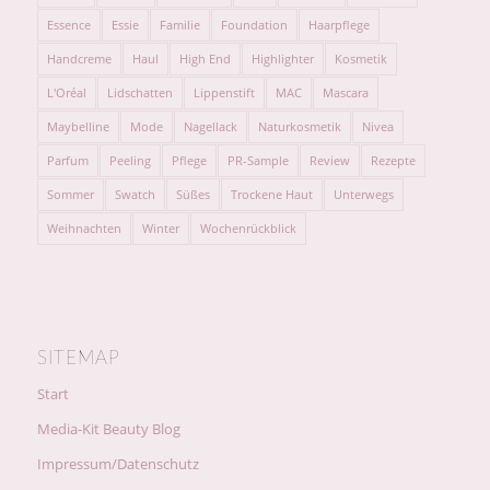
Essence
Essie
Familie
Foundation
Haarpflege
Handcreme
Haul
High End
Highlighter
Kosmetik
L'Oréal
Lidschatten
Lippenstift
MAC
Mascara
Maybelline
Mode
Nagellack
Naturkosmetik
Nivea
Parfum
Peeling
Pflege
PR-Sample
Review
Rezepte
Sommer
Swatch
Süßes
Trockene Haut
Unterwegs
Weihnachten
Winter
Wochenrückblick
SITEMAP
Start
Media-Kit Beauty Blog
Impressum/Datenschutz