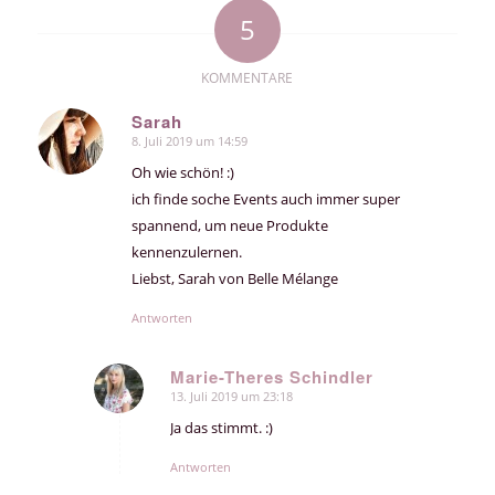
5
KOMMENTARE
Sarah
8. Juli 2019 um 14:59
sagte:
Oh wie schön! :)
ich finde soche Events auch immer super
spannend, um neue Produkte
kennenzulernen.
Liebst, Sarah von Belle Mélange
Antworten
Marie-Theres Schindler
13. Juli 2019 um 23:18
sagte:
Ja das stimmt. :)
Antworten