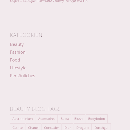
Dupes – Clinique, Charlotte Tilbury, Benefit und Co.
KATEGORIEN
Beauty
Fashion
Food
Lifestyle
Persönliches
BEAUTY BLOG TAGS
Abschminken
Accessoires
Balea
Blush
Bodylotion
Catrice
Chanel
Concealer
Dior
Drogerie
Duschgel