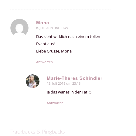
Mona
8. Juli 2019 um 10:49
sagte:
Das sieht wirklich nach einem tollen
Event aus!
Liebe Grüsse, Mona
Antworten
Marie-Theres Schindler
13. Juli 2019 um 23:18
sagte:
Ja das war es in der Tat. :)
Antworten
Trackbacks & Pingbacks