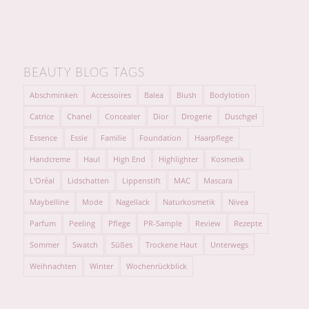
BEAUTY BLOG TAGS
Abschminken
Accessoires
Balea
Blush
Bodylotion
Catrice
Chanel
Concealer
Dior
Drogerie
Duschgel
Essence
Essie
Familie
Foundation
Haarpflege
Handcreme
Haul
High End
Highlighter
Kosmetik
L'Oréal
Lidschatten
Lippenstift
MAC
Mascara
Maybelline
Mode
Nagellack
Naturkosmetik
Nivea
Parfum
Peeling
Pflege
PR-Sample
Review
Rezepte
Sommer
Swatch
Süßes
Trockene Haut
Unterwegs
Weihnachten
Winter
Wochenrückblick