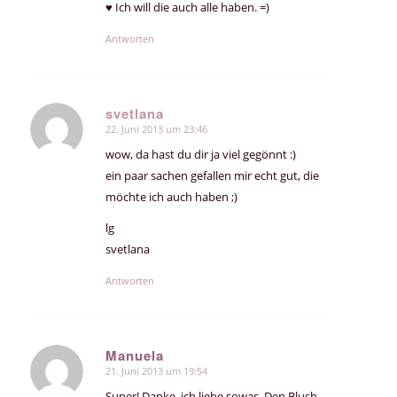
♥ Ich will die auch alle haben. =)
Antworten
svetlana
22. Juni 2013 um 23:46
sagte:
wow, da hast du dir ja viel gegönnt :)
ein paar sachen gefallen mir echt gut, die
möchte ich auch haben ;)
lg
svetlana
Antworten
Manuela
21. Juni 2013 um 19:54
sagte:
Super! Danke, ich liebe sowas. Den Blush