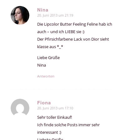
Nina
20. Juni 2013 um 21:19
sagte:
Die Lipcolor Butter Feeling Feline hab ich
auch – und ich LIEBE sie :)
Der Pfirsichfarbene Lack von Dior sieht
klasse aus *_*
Liebe Grüße
Nina
Antworten
Fiona
20. Juni 2013 um 17:10
sagte:
Sehr toller Einkauf!
Ich finde solche Posts immer sehr
interessant :)
Liebste Grüße