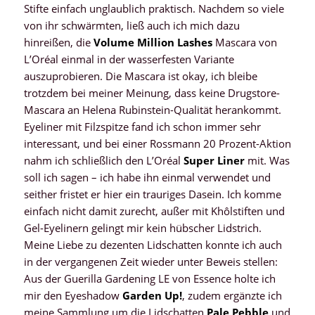
Stifte einfach unglaublich praktisch. Nachdem so viele
von ihr schwärmten, ließ auch ich mich dazu
hinreißen, die
Volume Million Lashes
Mascara von
L’Oréal einmal in der wasserfesten Variante
auszuprobieren. Die Mascara ist okay, ich bleibe
trotzdem bei meiner Meinung, dass keine Drugstore-
Mascara an Helena Rubinstein-Qualität herankommt.
Eyeliner mit Filzspitze fand ich schon immer sehr
interessant, und bei einer Rossmann 20 Prozent-Aktion
nahm ich schließlich den L’Oréal
Super Liner
mit. Was
soll ich sagen – ich habe ihn einmal verwendet und
seither fristet er hier ein trauriges Dasein. Ich komme
einfach nicht damit zurecht, außer mit Khôlstiften und
Gel-Eyelinern gelingt mir kein hübscher Lidstrich.
Meine Liebe zu dezenten Lidschatten konnte ich auch
in der vergangenen Zeit wieder unter Beweis stellen:
Aus der Guerilla Gardening LE von Essence holte ich
mir den Eyeshadow
Garden Up!
, zudem ergänzte ich
meine Sammlung um die Lidschatten
Pale Pebble
und