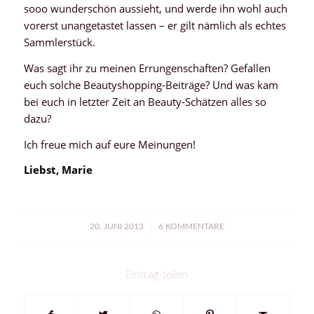
sooo wunderschön aussieht, und werde ihn wohl auch
vorerst unangetastet lassen – er gilt nämlich als echtes
Sammlerstück.
Was sagt ihr zu meinen Errungenschaften? Gefallen
euch solche Beautyshopping-Beiträge? Und was kam
bei euch in letzter Zeit an Beauty-Schätzen alles so
dazu?
Ich freue mich auf eure Meinungen!
Liebst, Marie
/
20. JUNI 2013
6 KOMMENTARE
Eintrag teilen