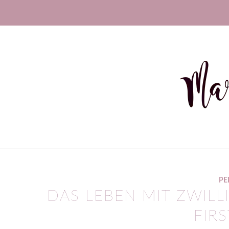
sagt:
PE
DAS LEBEN MIT ZWILL
FIR