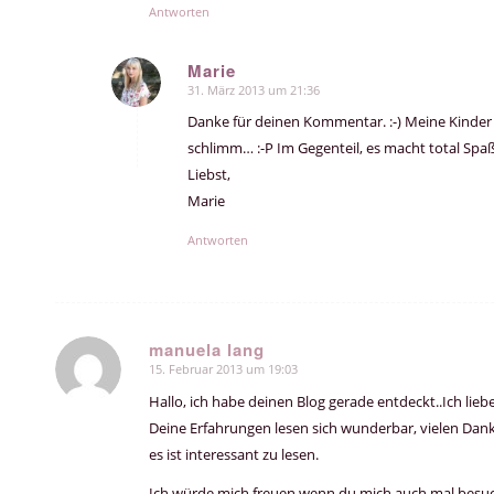
Antworten
Marie
31. März 2013 um 21:36
sagte:
Danke für deinen Kommentar. :-) Meine Kinder 
schlimm… :-P Im Gegenteil, es macht total Spaß
Liebst,
Marie
Antworten
manuela lang
15. Februar 2013 um 19:03
sagte:
Hallo, ich habe deinen Blog gerade entdeckt..Ich lieb
Deine Erfahrungen lesen sich wunderbar, vielen Dank.
es ist interessant zu lesen.
Ich würde mich freuen wenn du mich auch mal besuc