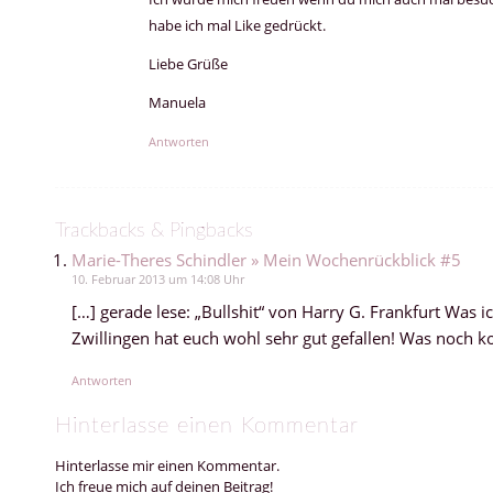
habe ich mal Like gedrückt.
Liebe Grüße
Manuela
Antworten
Trackbacks & Pingbacks
Marie-Theres Schindler » Mein Wochenrückblick #5
10. Februar 2013 um 14:08 Uhr
[…] gerade lese: „Bullshit“ von Harry G. Frankfurt Was 
Zwillingen hat euch wohl sehr gut gefallen! Was noch
Antworten
Hinterlasse einen Kommentar
Hinterlasse mir einen Kommentar.
Ich freue mich auf deinen Beitrag!