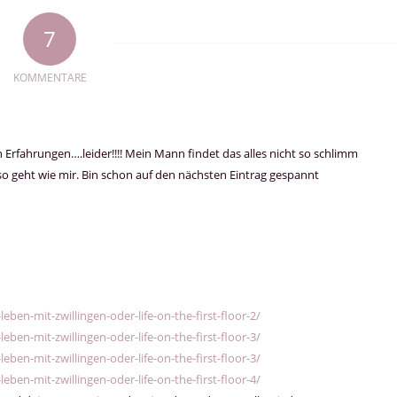
7
KOMMENTARE
 Erfahrungen….leider!!!! Mein Mann findet das alles nicht so schlimm
so geht wie mir. Bin schon auf den nächsten Eintrag gespannt
eben-mit-zwillingen-oder-life-on-the-first-floor-2/
eben-mit-zwillingen-oder-life-on-the-first-floor-3/
eben-mit-zwillingen-oder-life-on-the-first-floor-3/
eben-mit-zwillingen-oder-life-on-the-first-floor-4/