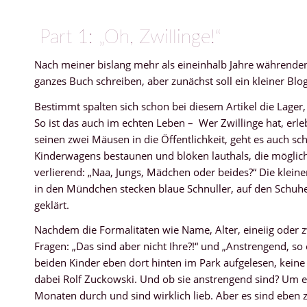
Part 1: „Oh, Zwillinge!“
Nach meiner bislang mehr als eineinhalb Jahre währenden 
ganzes Buch schreiben, aber zunächst soll ein kleiner Blo
Bestimmt spalten sich schon bei diesem Artikel die Lager,
So ist das auch im echten Leben – Wer Zwillinge hat, erle
seinen zwei Mäusen in die Öffentlichkeit, geht es auch sc
Kinderwagens bestaunen und blöken lauthals, die möglic
verlierend: „Naa, Jungs, Mädchen oder beides?“ Die klei
in den Mündchen stecken blaue Schnuller, auf den Schuh
geklärt.
Nachdem die Formalitäten wie Name, Alter, eineiig oder 
Fragen: „Das sind aber nicht Ihre?!“ und „Anstrengend, so
beiden Kinder eben dort hinten im Park aufgelesen, keine
dabei Rolf Zuckowski. Und ob sie anstrengend sind? Um ehr
Monaten durch und sind wirklich lieb. Aber es sind eben z