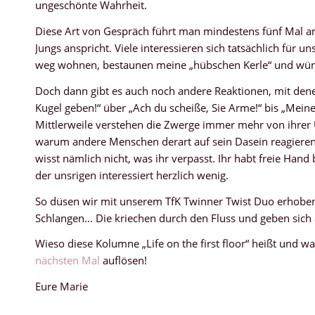
ungeschönte Wahrheit.
Diese Art von Gespräch führt man mindestens fünf Mal a
Jungs anspricht. Viele interessieren sich tatsächlich für u
weg wohnen, bestaunen meine „hübschen Kerle“ und wünsc
Doch dann gibt es auch noch andere Reaktionen, mit dene
Kugel geben!“ über „Ach du scheiße, Sie Arme!“ bis „Meine 
Mittlerweile verstehen die Zwerge immer mehr von ihrer 
warum andere Menschen derart auf sein Dasein reagieren.
wisst nämlich nicht, was ihr verpasst. Ihr habt freie Ha
der unsrigen interessiert herzlich wenig.
So düsen wir mit unserem TfK Twinner Twist Duo erhoben
Schlangen… Die kriechen durch den Fluss und geben sich
Wieso diese Kolumne „Life on the first floor“ heißt und w
nächsten Mal
auflösen!
Eure Marie