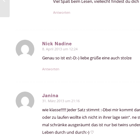
Viel Spaß beim Lesen, vielleicht findest du dich
Handytasche Mobile5
Antworten
Nick Nadine
8. April 2013 um 12:24
sagte:
Genau so ist es!:-D:-) liebe grüße eine auch stolze
Antworten
Janina
31. März 2013 um 21:16
sagte:
wie klasse!!!!!! Jeder Satz stimmt :-Dbei mir kommt
oder zu laufen wollte ich nicht in ihrer lage sein“. 
mal schränke ausgeräumt das ist nur bei twins unden
Leben durch und durch:-) ♡