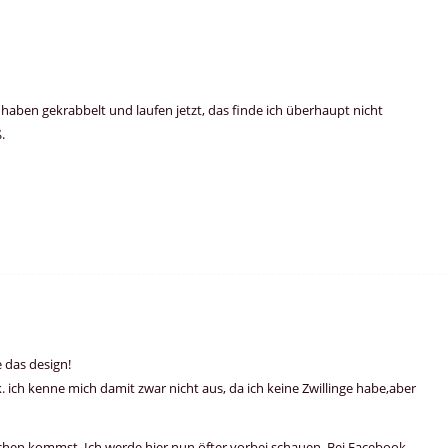
haben gekrabbelt und laufen jetzt, das finde ich überhaupt nicht
.
e das design!
 ich kenne mich damit zwar nicht aus, da ich keine Zwillinge habe,aber
hen kommst. Ich werde hier nun öfter vorbei schauen. Bei Facebook