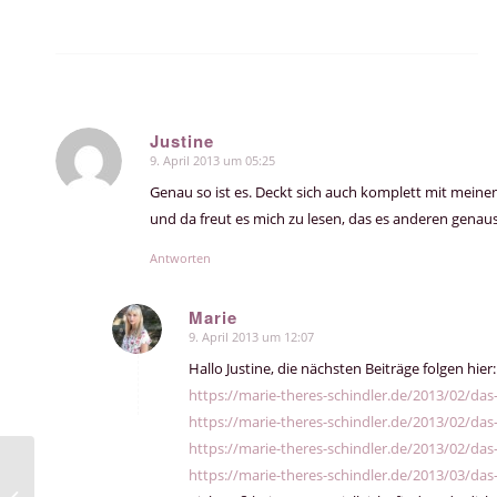
Justine
9. April 2013 um 05:25
sagte:
Genau so ist es. Deckt sich auch komplett mit meinen
und da freut es mich zu lesen, das es anderen genau
Antworten
Marie
9. April 2013 um 12:07
sagte:
Hallo Justine, die nächsten Beiträge folgen hier:
https://marie-theres-schindler.de/2013/02/das-l
https://marie-theres-schindler.de/2013/02/das-l
https://marie-theres-schindler.de/2013/02/das-l
https://marie-theres-schindler.de/2013/03/das-l
Liebeskind –