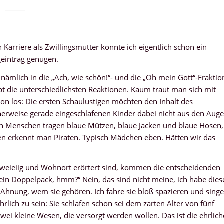
Karriere als Zwillingsmutter könnte ich eigentlich schon ein
geintrag genügen.
 nämlich in die „Ach, wie schön!“- und die „Oh mein Gott“-Fraktio
bt die unterschiedlichsten Reaktionen. Kaum traut man sich mit
hon los: Die ersten Schaulustigen möchten den Inhalt des
herweise gerade eingeschlafenen Kinder dabei nicht aus den Aug
nen Menschen tragen blaue Mützen, blaue Jacken und blaue Hosen,
en erkennt man Piraten. Typisch Mädchen eben. Hätten wir das
zweieiig und Wohnort erörtert sind, kommen die entscheidenden
 ein Doppelpack, hmm?“ Nein, das sind nicht meine, ich habe dies
 Ahnung, wem sie gehören. Ich fahre sie bloß spazieren und singe
lich zu sein: Sie schlafen schon sei dem zarten Alter von fünf
wei kleine Wesen, die versorgt werden wollen. Das ist die ehrlich