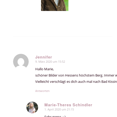
Jennifer
9. März 2020 um 15:52
sagte:
Hallo Marie,
schöner Bilder von Hessens höchstem Berg. Immer 
Vielleicht verschlägt es dich auch mal nach Bad Kissi
Antworten
Marie-Theres Schindler
1. April 2020 um 21:15
sagte:
Sehr gerne. :-)