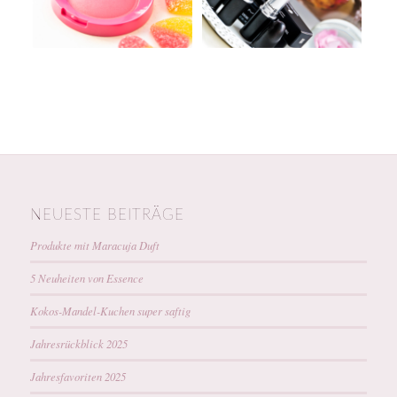
NEUESTE BEITRÄGE
Produkte mit Maracuja Duft
5 Neuheiten von Essence
Kokos-Mandel-Kuchen super saftig
Jahresrückblick 2025
Jahresfavoriten 2025