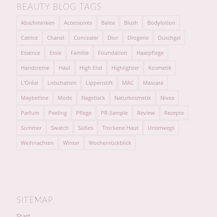
BEAUTY BLOG TAGS
Abschminken
Accessoires
Balea
Blush
Bodylotion
Catrice
Chanel
Concealer
Dior
Drogerie
Duschgel
Essence
Essie
Familie
Foundation
Haarpflege
Handcreme
Haul
High End
Highlighter
Kosmetik
L'Oréal
Lidschatten
Lippenstift
MAC
Mascara
Maybelline
Mode
Nagellack
Naturkosmetik
Nivea
Parfum
Peeling
Pflege
PR-Sample
Review
Rezepte
Sommer
Swatch
Süßes
Trockene Haut
Unterwegs
Weihnachten
Winter
Wochenrückblick
SITEMAP
Start